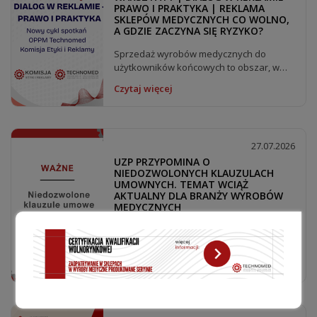
PRAWO I PRAKTYKA | REKLAMA
SKLEPÓW MEDYCZNYCH CO WOLNO,
A GDZIE ZACZYNA SIĘ RYZYKO?
Sprzedaż wyrobów medycznych do
użytkowników końcowych to obszar, w
którym komunikacja marketingowa
Czytaj więcej
wymaga szczególnej...
27.07.2026
UZP PRZYPOMINA O
NIEDOZWOLONYCH KLAUZULACH
UMOWNYCH. TEMAT WCIĄŻ
AKTUALNY DLA BRANŻY WYROBÓW
MEDYCZNYCH
Urząd Zamówień Publicznych zwrócił
uwagę na problem niedozwolonych
klauzul umownych w zamówieniach
Czytaj więcej
publicznych –...