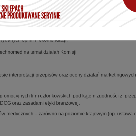
ami publicznymi oraz organizacjami branżowymi w zakresie pro
 zapewnienia zgodności podejmowanych przez firmy działań w
ydanych opinii i rekomendacji,
Technomed na temat działań Komisji
sie interpretacji przepisów oraz oceny działań marketingowych
 promocyjnych firm członkowskich pod kątem zgodności z: prze
MDCG oraz zasadami etyki branżowej.
obów medycznych – zarówno na poziomie krajowym (np. ustawa o