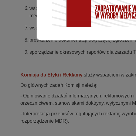
współpraca z organami regulacyjnymi, instytucj
medycznych,
wspieranie inicjatyw MedTech Europe w zakresie
prowadzenie dokumentacji dotyczącej zgłoszeń, w
sporządzanie okresowych raportów dla zarządu 
Komisja ds Etyki i Reklamy
służy wsparciem w zakre
Do głównych zadań Komisji należą:
- Opiniowanie działań informacyjnych, reklamowych i
orzecznictwem, stanowiskami doktryny, wytycznymi 
- Interpretacja przepisów regulujących reklamę wyr
rozporządzenie MDR).