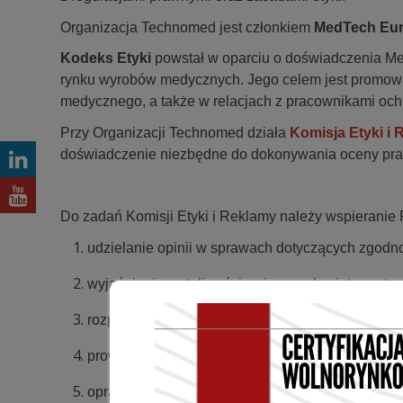
Organizacja Technomed jest członkiem
MedTech Eur
Kodeks Etyki
powstał w oparciu o doświadczenia Me
rynku wyrobów medycznych. Jego celem jest promowa
medycznego, a także w relacjach z pracownikami och
Przy Organizacji Technomed działa
Komisja Etyki i
doświadczenie niezbędne do dokonywania oceny pra
Do zadań Komisji Etyki i Reklamy należy wspieranie F
udzielanie opinii w sprawach dotyczących zgodn
wyjaśnianie wątpliwości związanych z interpret
rozpatrywanie zgłoszeń dotyczących potencjaln
prowadzenie mediacji między stronami sporu w 
opracowywanie materiałów edukacyjnych i wytyc