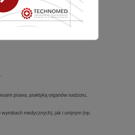
mocji zachowań etycznych na rynku wyrobów
 zasadami etyki przewidzianymi w Kodeksie,
.
pisami prawa, praktyką organów nadzoru,
 wyrobach medycznych), jak i unijnym (np.