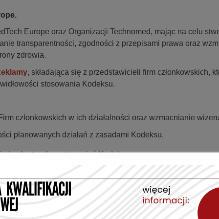
ope.
dTech Europe oraz Organizacji Technomed, mając na celu stwo
nie transparentności, zgodności z przepisami prawa oraz wzm
rony zdrowia.
 Reklamy
, składająca się z przedstawicieli firm członkowskich,
widłowości stosowania Kodeksu.
irm członkowskich w ich działalności oraz wzmacnianie wizerunk
ości planowanych działań z zasadami Kodeksu,
acją konkretnych postanowień Kodeksu,
ych naruszeń Kodeksu,
celu wypracowania porozumienia,
znych dotyczących etycznych praktyk biznesowych i współprac