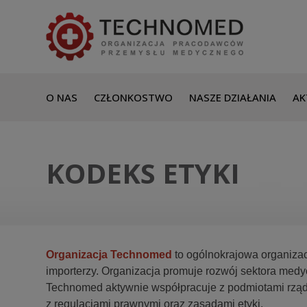
O NAS
CZŁONKOSTWO
NASZE DZIAŁANIA
AK
KODEKS ETYKI
Organizacja Technomed
to ogólnokrajowa organizac
importerzy. Organizacja promuje rozwój sektora med
Technomed aktywnie współpracuje z podmiotami rządo
z regulacjami prawnymi oraz zasadami etyki.