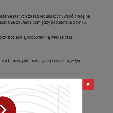
rzenie jasnych zasad regulujących współpracę na
acnianie zaufania pomiędzy podmiotami z rynku
 którzy posiadają odpowiednią wiedzę oraz
u branży, jako przejrzystej i etycznej, w tym:
y z HCP,