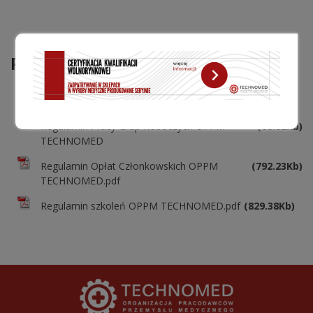
Pliki do pobrania
Statut OPPM TECHNOMED
(197.64Kb)
Regulamin Pracy Grup Roboczych OPPM
(68.82Kb)
TECHNOMED
Regulamin Opłat Członkowskich OPPM
(792.23Kb)
TECHNOMED.pdf
Regulamin szkoleń OPPM TECHNOMED.pdf
(829.38Kb)