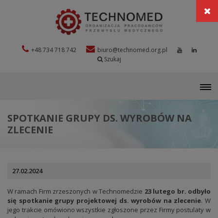
+48 734 718 742
biuro@technomed.org.pl
Szukaj
M
SPOTKANIE GRUPY DS. WYROBÓW NA
ZLECENIE
27.02.2024
W ramach Firm zrzeszonych w Technomedzie
23 lutego br. odbyło
się spotkanie grupy projektowej ds. wyrobów na zlecenie
. W
jego trakcie omówiono wszystkie zgłoszone przez Firmy postulaty w