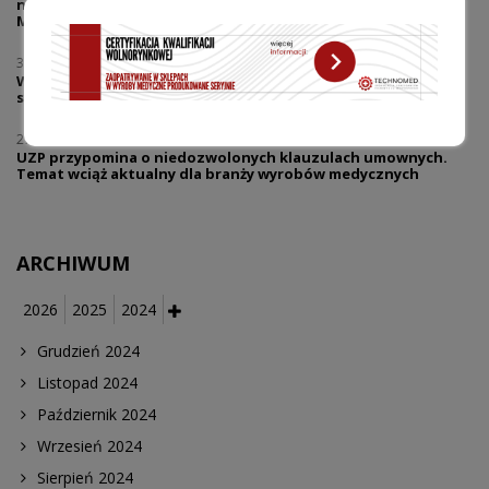
na dostęp pacjentów do nowych technologii? Wywiad z mec.
Marcinem Pieklakiem
30.07.2026
Warsztaty | Dialog w reklamie - prawo i praktyka | Reklama
sklepów medycznych co wolno, a gdzie zaczyna się ryzyko?
27.07.2026
UZP przypomina o niedozwolonych klauzulach umownych.
Temat wciąż aktualny dla branży wyrobów medycznych
ARCHIWUM
2026
2025
2024
Grudzień 2024
Listopad 2024
Październik 2024
Wrzesień 2024
Sierpień 2024