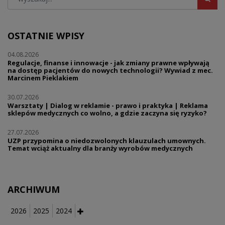
OSTATNIE WPISY
04.08.2026
Regulacje, finanse i innowacje - jak zmiany prawne wpływają
na dostęp pacjentów do nowych technologii? Wywiad z mec.
Marcinem Pieklakiem
30.07.2026
Warsztaty | Dialog w reklamie - prawo i praktyka | Reklama
sklepów medycznych co wolno, a gdzie zaczyna się ryzyko?
27.07.2026
UZP przypomina o niedozwolonych klauzulach umownych.
Temat wciąż aktualny dla branży wyrobów medycznych
ARCHIWUM
2026
2025
2024