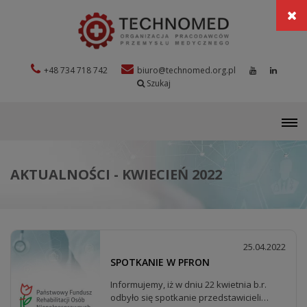
+48 734 718 742
biuro@technomed.org.pl
Szukaj
M
AKTUALNOŚCI - KWIECIEŃ 2022
25.04.2022
SPOTKANIE W PFRON
Informujemy, iż w dniu 22 kwietnia b.r.
odbyło się spotkanie przedstawicieli