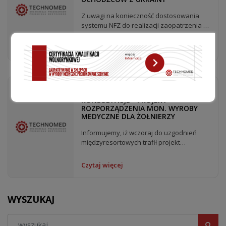
Z uwagi na konieczność dostosowania
systemu NFZ do realizacji zaopatrzenia w
wyroby medyczne dla...
Czytaj więcej
06.04.2022
KONSULTACJE - PROJEKT
ROZPORZĄDZENIA MON. WYROBY
MEDYCZNE DLA ŻOŁNIERZY
Informujemy, iż wczoraj do uzgodnień
międzyresortowych trafił projekt
rozporządzenia Ministra...
Czytaj więcej
WYSZUKAJ