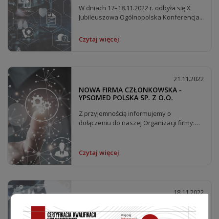
W dniach 17–18.11.2022 r. odbyła się X
Jubileuszowa Ogólnopolska Konferencja...
Czytaj więcej
21.11.2022
NOWA FIRMA CZŁONKOWSKA -
YPSOMED POLSKA SP. Z O.O.
Z przyjemnością informujemy o
dołączeniu do naszej Organizacji firmy:
Ypsomed Polska Sp. z o.o....
Czytaj więcej
18.11.2022
RADA NAUKOWA OPPM TECHNOMED