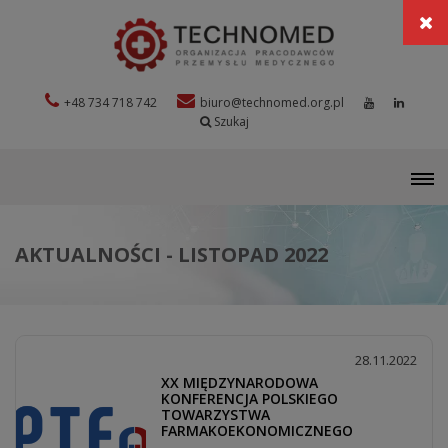
+48 734 718 742
biuro@technomed.org.pl
Szukaj
M
AKTUALNOŚCI - LISTOPAD 2022
28.11.2022
XX MIĘDZYNARODOWA
KONFERENCJA POLSKIEGO
TOWARZYSTWA
FARMAKOEKONOMICZNEGO