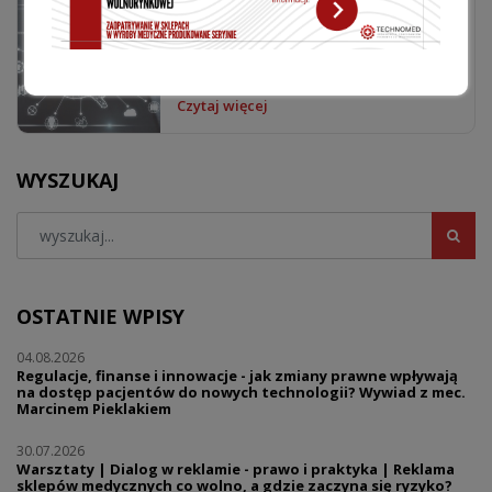
W dniu 18 listopada 2022 r. odbyło się
spotkanie Rady Naukowej OPPM
Technomed. W wydarzeniu...
Czytaj więcej
WYSZUKAJ
OSTATNIE WPISY
04.08.2026
Regulacje, finanse i innowacje - jak zmiany prawne wpływają
na dostęp pacjentów do nowych technologii? Wywiad z mec.
Marcinem Pieklakiem
30.07.2026
Warsztaty | Dialog w reklamie - prawo i praktyka | Reklama
sklepów medycznych co wolno, a gdzie zaczyna się ryzyko?