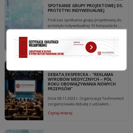
SPOTKANIE GRUPY PROJEKTOWEJ DS.
PROTETYKI INDYWIDUALNEJ
Podczas spotkania grupy projektowej ds.
protetyki indywidualnej 15 listopada br.
omawiane były...
Czytaj więcej
14.11.2023
DEBATA EKSPERCKA - "REKLAMA
WYROBÓW MEDYCZNYCH – PÓŁ
ROKU OBOWIĄZYWANIA NOWYCH
PRZEPISÓW"
Dnia 08.11.2023 r. Organizacja Technomed
zorganizowała debatę z udziałem
wybitnych...
Czytaj więcej