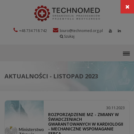
+48 734 718 742
biuro@technomed.org.pl
Szukaj
M
AKTUALNOŚCI - LISTOPAD 2023
30.11.2023
ROZPORZĄDZENIE MZ - ZMIANY W
ŚWIADCZENIACH
GWARANTOWANYCH W KARDIOLOGII
- MECHANICZNE WSPOMAGANIE
SERCA