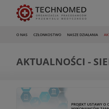
O NAS
CZŁONKOSTWO
NASZE DZIAŁANIA
AK
AKTUALNOŚCI - SIE
PROJEKT USTAWY O C
WYKONAWCÓW ZAM