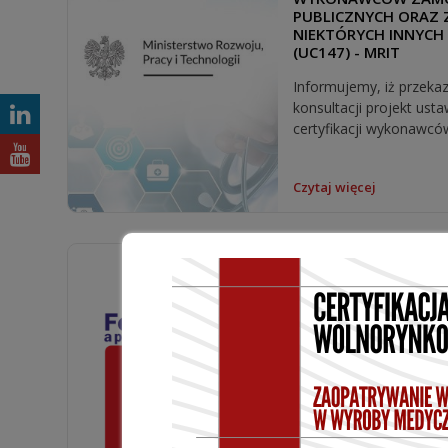
PUBLICZNYCH ORAZ 
NIEKTÓRYCH INNYCH
(UC147) - MRIT
Informujemy, iż przeka
konsultacji projekt ust
certyfikacji wykonawców
Czytaj więcej
NOWA FIRMA CZŁON
FONO - MEDICA APA
SŁUCHOWE IWONA K
Z przyjemnością infor
dołączeniu do naszej Or
Firmy: Fono- Medica Apa