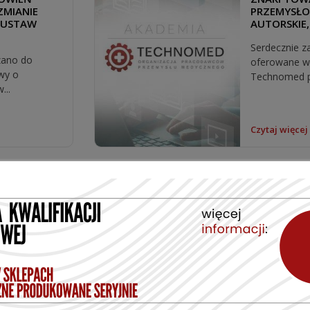
ZMIANIE
PRZEMYSŁO
 USTAW
AUTORSKIE
Serdecznie z
zano do
oferowane w
awy o
Technomed pt.
...
Czytaj więcej
03.08.2023
KOWSKA
RATY
RÓL
mujemy o
ganizacji
raty...