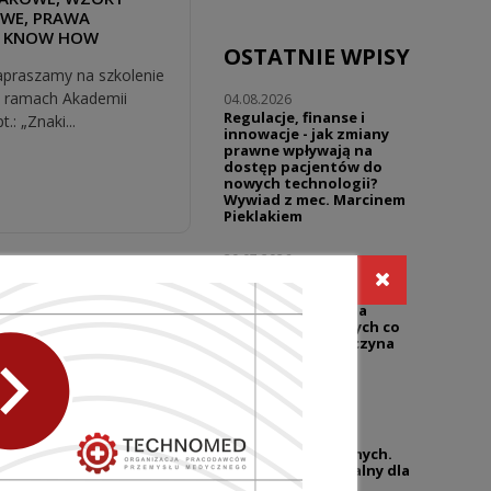
WE, PRAWA
, KNOW HOW
OSTATNIE WPISY
apraszamy na szkolenie
 ramach Akademii
04.08.2026
Regulacje, finanse i
: „Znaki...
innowacje - jak zmiany
prawne wpływają na
dostęp pacjentów do
nowych technologii?
Wywiad z mec. Marcinem
Pieklakiem
30.07.2026
Warsztaty | Dialog w
reklamie - prawo i
praktyka | Reklama
sklepów medycznych co
wolno, a gdzie zaczyna
się ryzyko?
27.07.2026
UZP przypomina o
niedozwolonych
klauzulach umownych.
Temat wciąż aktualny dla
branży wyrobów