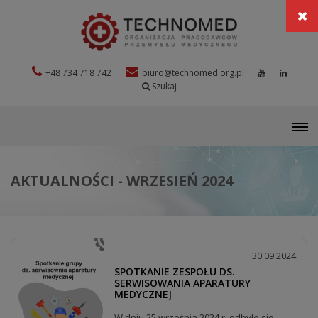
+48 734 718 742
biuro@technomed.org.pl
Szukaj
M
AKTUALNOŚCI - WRZESIEŃ 2024
30.09.2024
SPOTKANIE ZESPOŁU DS.
SERWISOWANIA APARATURY
MEDYCZNEJ
W dniu 25 września 2024 r. odbyło się