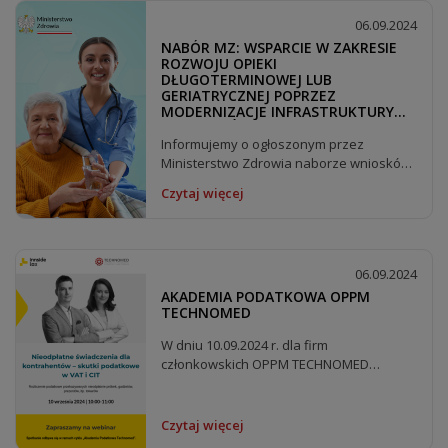
06.09.2024
NABÓR MZ: WSPARCIE W ZAKRESIE
ROZWOJU OPIEKI
DŁUGOTERMINOWEJ LUB
GERIATRYCZNEJ POPRZEZ
MODERNIZACJE INFRASTRUKTURY
PODMIOTÓW LECZNICZYCH NA
POZIOMIE POWIATOWYM
Informujemy o ogłoszonym przez
Ministerstwo Zdrowia naborze wniosków
w zakresie: Wsparcie w...
Czytaj więcej
06.09.2024
AKADEMIA PODATKOWA OPPM
TECHNOMED
W dniu 10.09.2024 r. dla firm
członkowskich OPPM TECHNOMED
odbędzie się bezpłatny webinar o...
Czytaj więcej