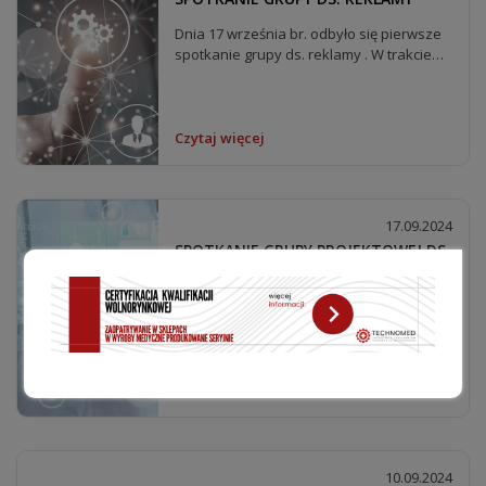
Dnia 17 września br. odbyło się pierwsze
spotkanie grupy ds. reklamy . W trakcie
spotkania...
Czytaj więcej
17.09.2024
SPOTKANIE GRUPY PROJEKTOWEJ DS.
PROTETYKI INDYWIDULANEJ
W dniu 13 września 2024 r. odbyło się
spotkanie grupy projektowej ds. protetyki
indywidulanej....
Czytaj więcej
10.09.2024