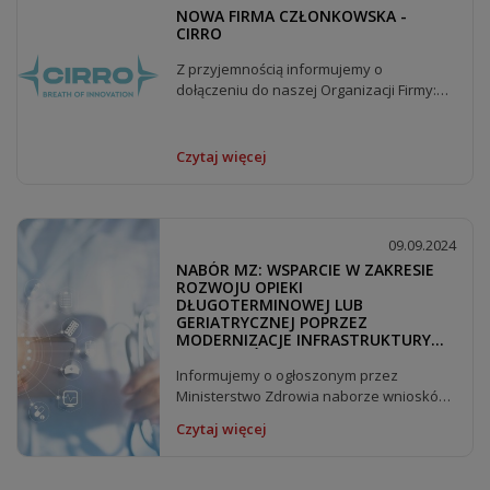
NOWA FIRMA CZŁONKOWSKA -
CIRRO
Z przyjemnością informujemy o
dołączeniu do naszej Organizacji Firmy:
Cirro...
Czytaj więcej
09.09.2024
NABÓR MZ: WSPARCIE W ZAKRESIE
ROZWOJU OPIEKI
DŁUGOTERMINOWEJ LUB
GERIATRYCZNEJ POPRZEZ
MODERNIZACJE INFRASTRUKTURY
PODMIOTÓW LECZNICZYCH NA
POZIOMIE POWIATOWYM
Informujemy o ogłoszonym przez
Ministerstwo Zdrowia naborze wniosków
w zakresie:...
Czytaj więcej