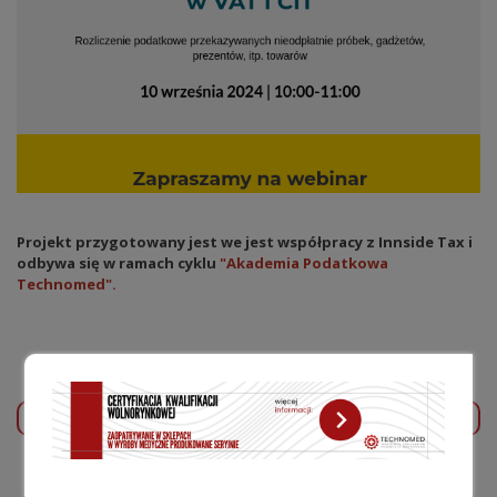
Projekt przygotowany jest we jest współpracy z Innside Tax i
odbywa się w ramach cyklu
"Akademia Podatkowa
Technomed".
POPRZEDNI WPIS
NASTĘPNY WPIS