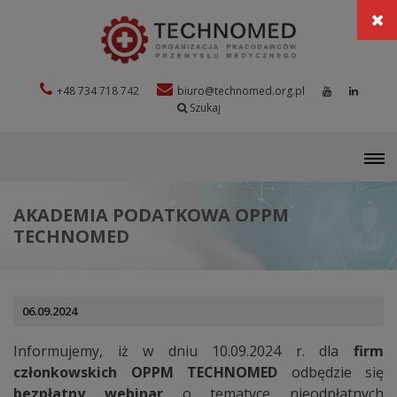
+48 734 718 742
biuro@technomed.org.pl
Szukaj
M
AKADEMIA PODATKOWA OPPM
TECHNOMED
06.09.2024
Informujemy, iż w dniu 10.09.2024 r. dla
firm
członkowskich OPPM TECHNOMED
odbędzie się
bezpłatny webinar
o tematyce nieodpłatnych