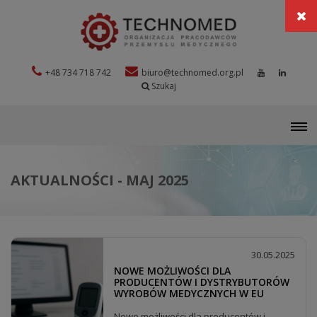
+48 734 718 742
biuro@technomed.org.pl
Szukaj
M
AKTUALNOŚCI - MAJ 2025
30.05.2025
NOWE MOŻLIWOŚCI DLA
PRODUCENTÓW I DYSTRYBUTORÓW
WYROBÓW MEDYCZNYCH W EU
Nowe możliwości dla producentów i