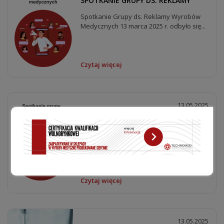
SPOTKANIE GRUPY DS. REKLAMY
Spotkanie Grupy ds. Reklamy Wyrobów
Medycznych 13 marca 2025 r. odbyło się...
Czytaj więcej
13.05.2025
SPOTKANIE GRUPY DS. MEDYCYNY
ESTETYCZNEJ
Spotkanie Grupy ds. Medycyny
Estetycznej W dniu 12 maja 2025 r. odbyło
się spotkanie...
Czytaj więcej
13.05.2025