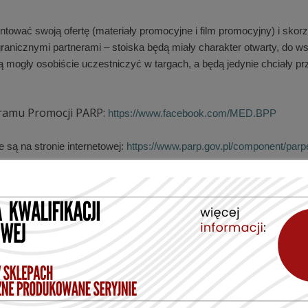
tować swoją ofertę (materiały promocyjne i film promocyjny) i skorz
ranicznymi partnerami – stoiska będą miały charakter otwarty, do w
dą mogły osobiście uczestniczyć w targach, a będą jedynie chciały p
ramu Promocji PARP:
https://www.facebook.com/MED.BPP
 są na stronie internetowej:
https://www.parp.gov.pl/component/parp