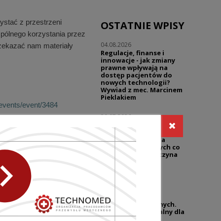
ystać z przestrzeni
OSTATNIE WPISY
spólnego korzystania przez
04.08.2026
rzekazać nam materiały
Regulacje, finanse i
innowacje - jak zmiany
prawne wpływają na
dostęp pacjentów do
nowych technologii?
Wywiad z mec. Marcinem
Pieklakiem
events/event/3484
30.07.2026
Warsztaty | Dialog w
reklamie - prawo i
NASTĘPNY WPIS
praktyka | Reklama
sklepów medycznych co
wolno, a gdzie zaczyna
się ryzyko?
27.07.2026
UZP przypomina o
niedozwolonych
klauzulach umownych.
Temat wciąż aktualny dla
branży wyrobów