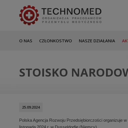
O NAS
CZŁONKOSTWO
NASZE DZIAŁANIA
AK
STOISKO NARODOW
25.09.2024
Polska Agencja Rozwoju Przedsiębiorczości organizuje w
listopada 2024 r. w Dusseldorfie (Niemcy).