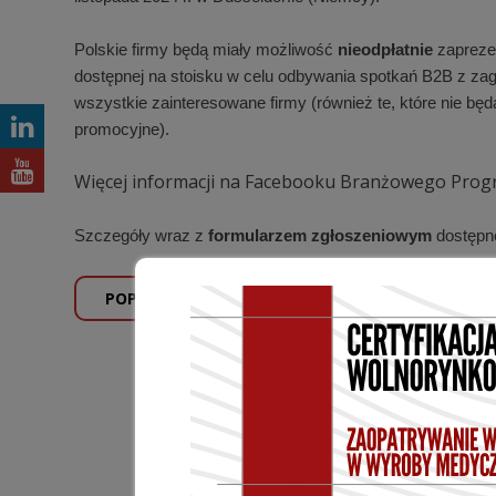
Polskie firmy będą miały możliwość
nieodpłatnie
zaprezen
dostępnej na stoisku w celu odbywania spotkań B2B z zag
wszystkie zainteresowane firmy (również te, które nie bę
promocyjne).
Więcej informacji na Facebooku Branżowego Prog
Szczegóły wraz z
formularzem zgłoszeniowym
dostępne
POPRZEDNI WPIS