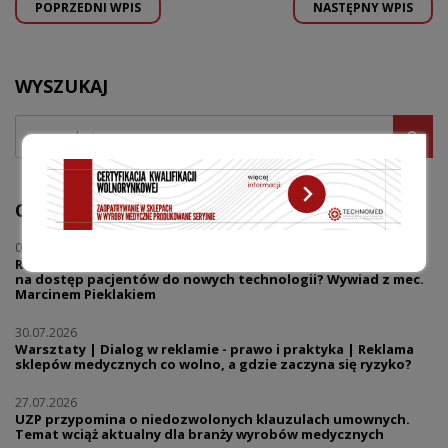
POPRZEDNI WPIS
NASTĘPNY WPIS
WYSZUKAJ
OSTATNIE WPISY
04.08.2026
Regulacje, finanse i innowacje - jak zmiany prawne wpływają
na dostęp pacjentów do nowych technologii? Wywiad z mec.
Marcinem Pieklakiem
30.07.2026
Warsztaty | Dialog w reklamie - prawo i praktyka | Reklama
sklepów medycznych co wolno, a gdzie zaczyna się ryzyko?
27.07.2026
UZP przypomina o niedozwolonych klauzulach umownych.
Temat wciąż aktualny dla branży wyrobów medycznych