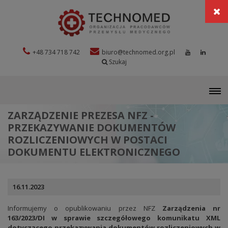
+48 734 718 742
biuro@technomed.org.pl
Szukaj
M
ZARZĄDZENIE PREZESA NFZ -
PRZEKAZYWANIE DOKUMENTÓW
ROZLICZENIOWYCH W POSTACI
DOKUMENTU ELEKTRONICZNEGO
16.11.2023
Informujemy o opublikowaniu przez NFZ
Zarządzenia nr
163/2023/DI w sprawie szczegółowego komunikatu XML
dotyczącego przekazywania dokumentów rozliczeniowych w