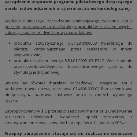
zarządzenie w sprawie programu pilotażowego dotyczącego
opieki nad świadczeniobiorcą w ramach sieci kardiologicznej
.
Wydanie niniejszego zarządzenia zmieniającego związane jest z
potrzebą wprowadzenia do Katalogu produktów rozliczeniowych -
zakresy skojarzone dwóch nowych produktów:
produktu statystycznego 5.01.28.0000008 Kwalifikacja do
pilotażu kardiologicznego przez realizatora w innym
województwie;
produktu rozliczeniowego 5.51.01.0005103 E31G Wszczepienie
przezcewnikowe/wymiana bezelektrodowego systemu do
stymulacji jednojamowej.
Zmiana ma również charakter porządkowy i związana jest z
nadaniem nowej nazwy zakresowi 03.4605.033.02 Przezcewnikowa
nieoperacyjna naprawa zastawek serca u chorych wysokiego
ryzyka.
Zaproponowany w § 2 przepis przejściowy ma na celu umożliwienie
rozliczenia udzielanych świadczeń opieki zdrowotnej z
zastosowaniem znowelizowanych przepisów od 1 stycznia 2024 r.
Przepisy zarządzenia stosuje się do rozliczania świadczeń