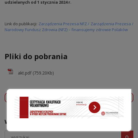
udzielanych od 1 stycznia 2024 r.
Link do publikacji:
Zarządzenia Prezesa NFZ / Zarządzenia Prezesa /
Narodowy Fundusz Zdrowia (NFZ) – finansujemy zdrowie Polaków
Pliki do pobrania
akt.pdf (759.20Kb)
POPRZEDNI WPIS
NASTĘPNY WPIS
WYSZUKAJ