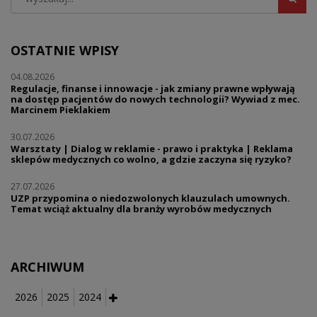
OSTATNIE WPISY
04.08.2026
Regulacje, finanse i innowacje - jak zmiany prawne wpływają
na dostęp pacjentów do nowych technologii? Wywiad z mec.
Marcinem Pieklakiem
30.07.2026
Warsztaty | Dialog w reklamie - prawo i praktyka | Reklama
sklepów medycznych co wolno, a gdzie zaczyna się ryzyko?
27.07.2026
UZP przypomina o niedozwolonych klauzulach umownych.
Temat wciąż aktualny dla branży wyrobów medycznych
ARCHIWUM
2026
2025
2024