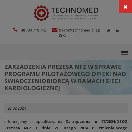
+48 734 718 742
biuro@technomed.org.pl
Szukaj
M
ZARZĄDZENIA PREZESA NFZ W SPRAWIE
PROGRAMU PILOTAŻOWEGO OPIEKI NAD
ŚWIADCZENIOBIORCĄ W RAMACH SIECI
KARDIOLOGICZNEJ
23.02.2024
Informujemy o opublikowaniu
Zarządzenia nr 17/2024/DSOZ
Prezesa NFZ z dnia 21 lutego 2024 r. zmieniającego