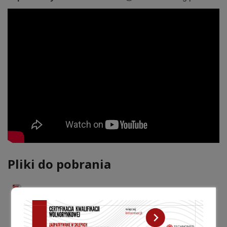
Pliki do pobrania
Stanowisko Technomed w zakresie reklamy wyrobów
medycznych dla profesjonalistów.pdf (504.65Kb)