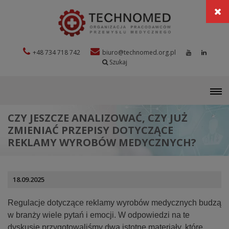
+48 734 718 742
biuro@technomed.org.pl
Szukaj
M
CZY JESZCZE ANALIZOWAĆ, CZY JUŻ
ZMIENIAĆ PRZEPISY DOTYCZĄCE
REKLAMY WYROBÓW MEDYCZNYCH?
18.09.2025
Regulacje dotyczące reklamy wyrobów medycznych budzą
w branży wiele pytań i emocji. W odpowiedzi na te
dyskusje przygotowaliśmy
dwa istotne materiały,
które