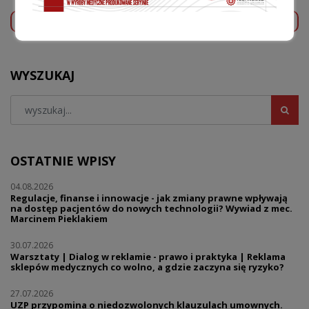
POPRZEDNI WPIS
NASTĘPNY WPIS
WYSZUKAJ
OSTATNIE WPISY
04.08.2026
Regulacje, finanse i innowacje - jak zmiany prawne wpływają
na dostęp pacjentów do nowych technologii? Wywiad z mec.
Marcinem Pieklakiem
30.07.2026
Warsztaty | Dialog w reklamie - prawo i praktyka | Reklama
sklepów medycznych co wolno, a gdzie zaczyna się ryzyko?
27.07.2026
UZP przypomina o niedozwolonych klauzulach umownych.