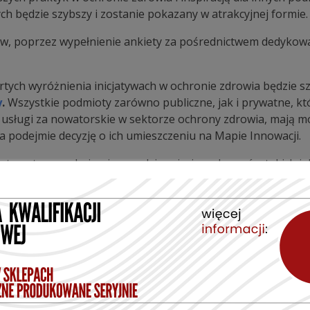
h będzie szybszy i zostanie pokazany w atrakcyjnej formie.
w, poprzez wypełnienie ankiety za pośrednictwem dedykowa
tych wyróżnienia inicjatywach w ochronie zdrowia będzie sz
y
.
Wszystkie podmioty zarówno publiczne, jak i prywatne, kt
 usługi za nowatorskie w sektorze ochrony zdrowia, mają m
ia podejmie decyzję o ich umieszczeniu na Mapie Innowacji.
 tematyczny obejmuje przedsięwzięcia z obszarów takich ja
zdrowia,
ji (AI) do komunikacji z pacjentami, a także w procesie diag
nych,
mowych w podmiotach leczniczych skierowanych na popraw
esy back-office w podmiotach leczniczych wpływających na 