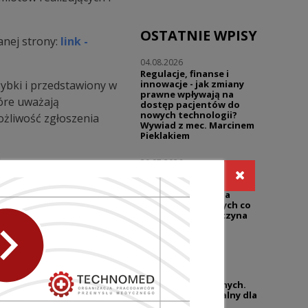
OSTATNIE WPISY
nej strony:
link -
04.08.2026
Regulacje, finanse i
ybki i przedstawiony w
innowacje - jak zmiany
prawne wpływają na
óre uważają
dostęp pacjentów do
nowych technologii?
ożliwość zgłoszenia
Wywiad z mec. Marcinem
Pieklakiem
k:
30.07.2026
Warsztaty | Dialog w
reklamie - prawo i
praktyka | Reklama
sklepów medycznych co
wolno, a gdzie zaczyna
nostyki i leczenia
się ryzyko?
27.07.2026
UZP przypomina o
ę standardów obsługi
niedozwolonych
klauzulach umownych.
Temat wciąż aktualny dla
lepsze wykorzystanie
branży wyrobów