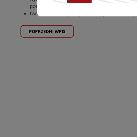
potencjału ludzkiego oraz przyspieszenie pro
tworzenie rozwiązań podnoszących poziom cyb
POPRZEDNI WPIS