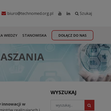
biuro@technomed.org.pl
Szukaj
A WIEDZY
STANOWISKA
DOŁĄCZ DO NAS
ŁASZANIA
WYSZUKAJ
 innowacji w
miotów realizujących i