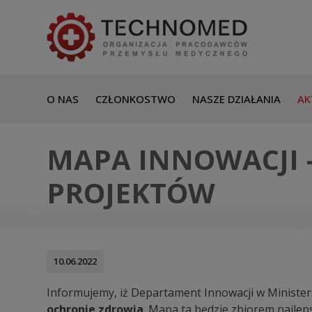
O NAS
CZŁONKOSTWO
NASZE DZIAŁANIA
AK
MAPA INNOWACJI 
PROJEKTÓW
10.06.2022
Informujemy, iż Departament Innowacji w Ministe
ochronie zdrowia
. Mapa ta będzie zbiorem najleps