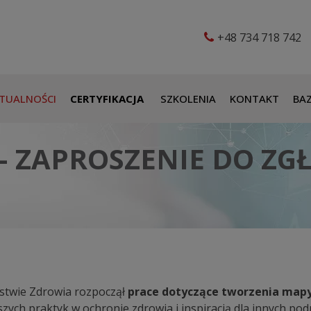
+48 734 718 742
TUALNOŚCI
CERTYFIKACJA
SZKOLENIA
KONTAKT
BAZ
– ZAPROSZENIE DO ZG
rstwie Zdrowia rozpoczął
prace dotyczące tworzenia mapy
zych praktyk w ochronie zdrowia i inspiracją dla innych pod