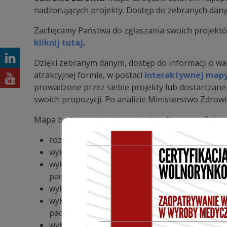
nadzorujących projekty. Dostęp do zebranych danyc
Zachęcamy Państwa do zgłaszania swoich projektó
kliknij tutaj
.
Dzięki zebranym danym, dostęp do informacji o war
atrakcyjnej formie, w postaci
interaktywnej map
prowadzone przez siebie projekty lub dostarczane
swoich propozycji. Po analizie Ministerstwo Zdrow
Mapa będzie systematycznie aktualizowana. Zakres
rozwój usług e-zdrowia i telemedycyny,
wykorzystanie aplikacji mobilnych w ochronie 
wykorzystanie mechanizmów sztucznej inteligenc
pacjenta,
wykorzystanie innowacyjnych wyrobów medycz
wykorzystanie innowacyjnych rozwiązań syste
pacjenta,
wykorzystanie rozwiązań usprawniających proc