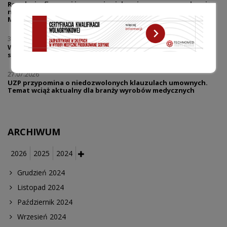
Regulacje, finanse i innowacje - jak zmiany prawne wpływają
na dostęp pacjentów do nowych technologii? Wywiad z mec.
Marcinem Pieklakiem
30.07.2026
Warsztaty | Dialog w reklamie - prawo i praktyka | Reklama
sklepów medycznych co wolno, a gdzie zaczyna się ryzyko?
27.07.2026
UZP przypomina o niedozwolonych klauzulach umownych.
Temat wciąż aktualny dla branży wyrobów medycznych
ARCHIWUM
2026
2025
2024
Grudzień 2024
Listopad 2024
Październik 2024
Wrzesień 2024