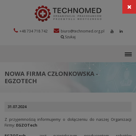
+48 734 718 742
biuro@technomed.org.pl
Szukaj
M
NOWA FIRMA CZŁONKOWSKA -
EGZOTECH
31.07.2024
Z przyjemnością informujemy o dołączeniu do naszej Organizacji
Firmy:
EGZOTech
EGZOTech
jest największym producentem robotów