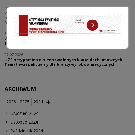
04.08.2026
Regulacje, finanse i innowacje - jak zmiany prawne wpływają
na dostęp pacjentów do nowych technologii? Wywiad z mec.
Marcinem Pieklakiem
30.07.2026
Warsztaty | Dialog w reklamie - prawo i praktyka | Reklama
sklepów medycznych co wolno, a gdzie zaczyna się ryzyko?
27.07.2026
UZP przypomina o niedozwolonych klauzulach umownych.
Temat wciąż aktualny dla branży wyrobów medycznych
ARCHIWUM
2026
2025
2024
Grudzień 2024
Listopad 2024
Październik 2024