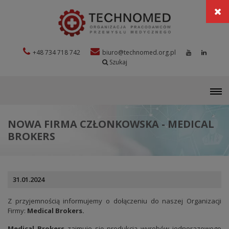
+48 734 718 742
biuro@technomed.org.pl
Szukaj
M
NOWA FIRMA CZŁONKOWSKA - MEDICAL
BROKERS
31.01.2024
Z przyjemnością informujemy o dołączeniu do naszej Organizacji
Firmy:
Medical Brokers.
Medical Brokers
zajmuje się produkcją wyrobów jednorazowego