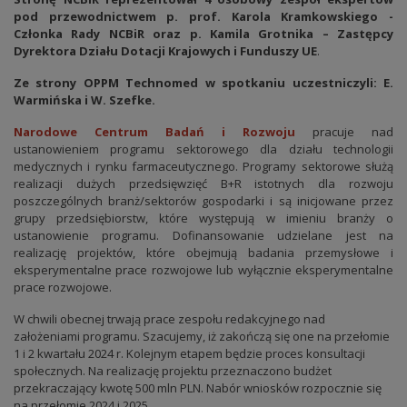
pod przewodnictwem p. prof. Karola Kramkowskiego -
Członka Rady NCBiR oraz p. Kamila Grotnika – Zastępcy
Dyrektora Działu Dotacji Krajowych i Funduszy UE
.
Ze strony
OPPM Technomed w spotkaniu uczestniczyli: E.
Warmińska i W. Szefke.
Narodowe Centrum Badań i Rozwoju
pracuje nad
ustanowieniem programu sektorowego dla działu technologii
medycznych i rynku farmaceutycznego. Programy sektorowe służą
realizacji dużych przedsięwzięć B+R istotnych dla rozwoju
poszczególnych branż/sektorów gospodarki i są inicjowane przez
grupy przedsiębiorstw, które występują w imieniu branży o
ustanowienie programu. Dofinansowanie udzielane jest na
realizację projektów, które obejmują badania przemysłowe i
eksperymentalne prace rozwojowe lub wyłącznie eksperymentalne
prace rozwojowe.
W chwili obecnej trwają prace zespołu redakcyjnego nad
założeniami programu. Szacujemy, iż zakończą się one na przełomie
1 i 2 kwartału 2024 r. Kolejnym etapem będzie proces konsultacji
społecznych. Na realizację projektu przeznaczono budżet
przekraczający kwotę 500 mln PLN. Nabór wniosków rozpocznie się
na przełomie 2024 i 2025.