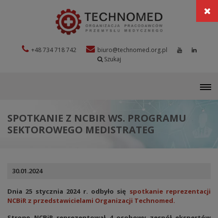
+48 734 718 742
biuro@technomed.org.pl
Szukaj
M
SPOTKANIE Z NCBIR WS. PROGRAMU
SEKTOROWEGO MEDISTRATEG
30.01.2024
Dnia 25 stycznia 2024 r. odbyło się
spotkanie reprezentacji
NCBiR z przedstawicielami Organizacji Technomed.
Stronę NCBiR reprezentował 4 osobowy zespół ekspertów