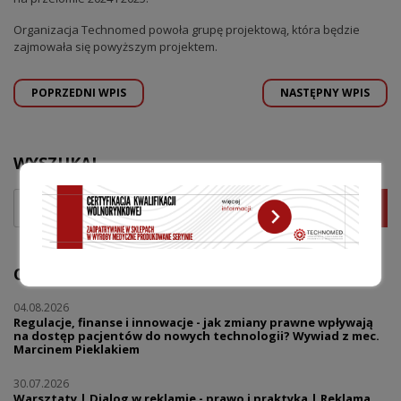
Organizacja Technomed powoła grupę projektową, która będzie
zajmowała się powyższym projektem.
POPRZEDNI WPIS
NASTĘPNY WPIS
WYSZUKAJ
OSTATNIE WPISY
04.08.2026
Regulacje, finanse i innowacje - jak zmiany prawne wpływają
na dostęp pacjentów do nowych technologii? Wywiad z mec.
Marcinem Pieklakiem
30.07.2026
Warsztaty | Dialog w reklamie - prawo i praktyka | Reklama