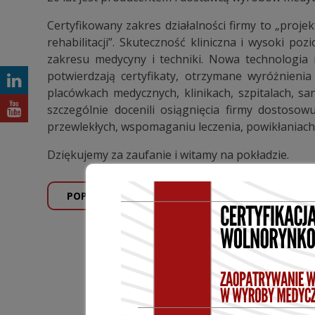
Certyfikowany zakres działalności firmy to „proje
rehabilitacji”. Skuteczność kliniczna i wysoki 
zakresu medycyny i techniki. Nowa technologia
potwierdzają certyfikaty, otrzymane wyróżnien
placówkach medycznych, klinikach, szpitalach, san
szczególnie docenili osiągnięcia firmy dostos
przewlekłych, wspomaganiu leczenia, powikłaniach 
Dziękujemy za zaufanie i witamy na pokładzie.
POPRZEDNI WPIS