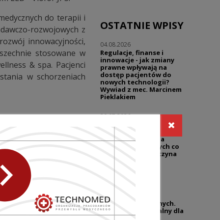
medycznych do terapii i
OSTATNIE WPISY
badawczo-rozwojowych z
ozwój innowacyjności,
04.08.2026
wszechnie stosowane w
Regulacje, finanse i
innowacje - jak zmiany
ellness & spa. Pacjenci
prawne wpływają na
dostęp pacjentów do
ystania w schorzeniach
nowych technologii?
Wywiad z mec. Marcinem
Pieklakiem
30.07.2026
Warsztaty | Dialog w
reklamie - prawo i
NASTĘPNY WPIS
praktyka | Reklama
sklepów medycznych co
wolno, a gdzie zaczyna
się ryzyko?
27.07.2026
UZP przypomina o
niedozwolonych
klauzulach umownych.
Temat wciąż aktualny dla
branży wyrobów