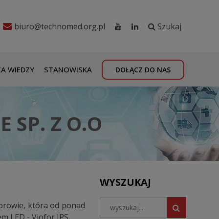
biuro@technomed.org.pl
Szukaj
A WIEDZY
STANOWISKA
DOŁĄCZ DO NAS
 SP. Z O.O
WYSZUKAJ
morowie, która od ponad
m LED - Viofor JPS.