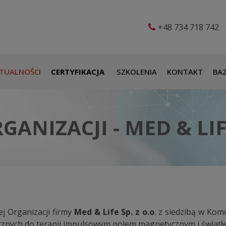
+48 734 718 742
TUALNOŚCI
CERTYFIKACJA
SZKOLENIA
KONTAKT
BAZ
NIZACJI - MED & LIFE
j Organizacji firmy
Med & Life Sp. z o.o
. z siedzibą w Ko
znych do terapii impulsowym polem magnetycznym i światłe