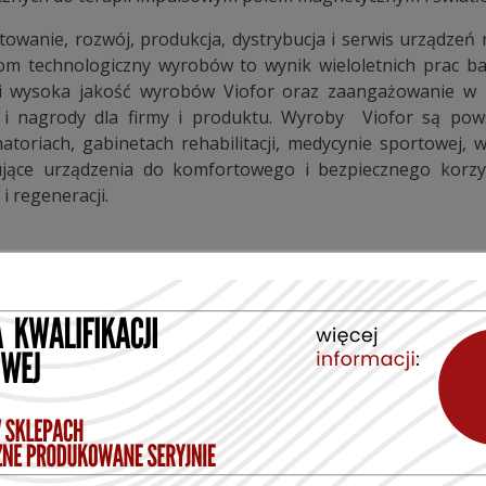
ktowanie, rozwój, produkcja, dystrybucja i serwis urządzeń 
poziom technologiczny wyrobów to wynik wieloletnich prac 
 i wysoka jakość wyrobów Viofor oraz zaangażowanie w r
ia i nagrody dla firmy i produktu. Wyroby Viofor są po
atoriach, gabinetach rehabilitacji, medycynie sportowej, w
owujące urządzenia do komfortowego i bezpiecznego korz
i regeneracji.