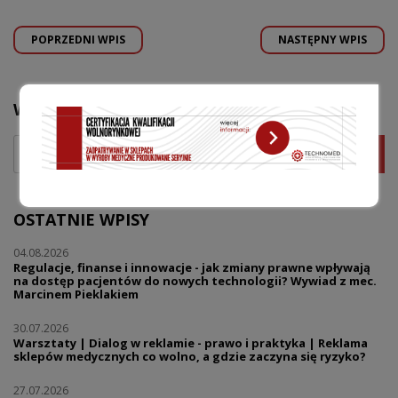
POPRZEDNI WPIS
NASTĘPNY WPIS
WYSZUKAJ
OSTATNIE WPISY
04.08.2026
Regulacje, finanse i innowacje - jak zmiany prawne wpływają
na dostęp pacjentów do nowych technologii? Wywiad z mec.
Marcinem Pieklakiem
30.07.2026
Warsztaty | Dialog w reklamie - prawo i praktyka | Reklama
sklepów medycznych co wolno, a gdzie zaczyna się ryzyko?
27.07.2026