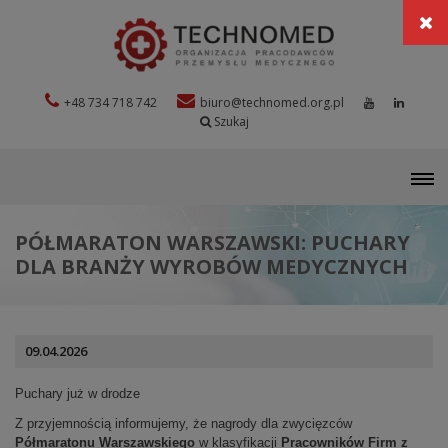
+48 734 718 742
biuro@technomed.org.pl
Szukaj
M
PÓŁMARATON WARSZAWSKI: PUCHARY
DLA BRANŻY WYROBÓW MEDYCZNYCH
09.04.2026
Puchary już w drodze
Z przyjemnością informujemy, że nagrody dla zwycięzców
Półmaratonu Warszawskiego
w klasyfikacji
Pracowników Firm z