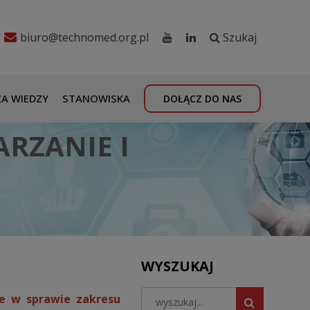
biuro@technomed.org.pl
Szukaj
A WIEDZY
STANOWISKA
DOŁĄCZ DO NAS
RZANIE I
WYSZUKAJ
ie w sprawie zakresu