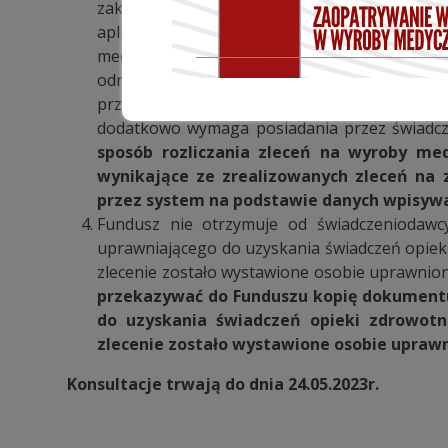
zakresu zaopatrzenia w wyroby medyczne pr
aplikacji eZWM (systemu obsługi procesu el
medyczne)– o pobraniu i zrealizowaniu zlecen
odrębnym komunikatem sprawozdawczym do wł
przez Fundusz danych muszą więc być dokon
dodatkowo wymaga posiadania przez świadcz
sposób rozliczania zleceń na wyroby me
wynikające ze zrealizowanych zleceń na
przez system na podstawie danych wpisyw
Fundusz nie otrzymuje od świadczeniodawc
uprawniającego do uzyskania świadczeń opiek
zlecenie zostało wystawione osobie uprawnion
przekazywać do Funduszu kopię dokument
do uzyskania świadczeń opieki zdrowotn
zlecenie zostało wystawione osobie uprawn
Konsultacje trwają do dnia 24.05.2023r.