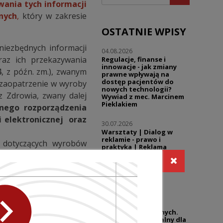
ania tych informacji
nych
,
który w zakresie
OSTATNIE WPISY
niezbędnych informacji
04.08.2026
raz ich przekazywania
Regulacje, finanse i
innowacje - jak zmiany
, z późn. zm.), zwanym
prawne wpływają na
dostęp pacjentów do
 zaopatrzenie w wyroby
nowych technologii?
 Zdrowia, zwany dalej
Wywiad z mec. Marcinem
Pieklakiem
nego rozporządzenia
 elektronicznej oraz
30.07.2026
Warsztaty | Dialog w
reklamie - prawo i
h dotyczących wyrobów
praktyka | Reklama
w wyroby medyczne oraz
sklepów medycznych co
wolno, a gdzie zaczyna
owia z dnia 29 grudnia
się ryzyko?
 (Dz. U. z 2021 r. poz.
27.07.2026
ch danych do zakresu
UZP przypomina o
niedozwolonych
klauzulach umownych.
ealizujący czynności z
Temat wciąż aktualny dla