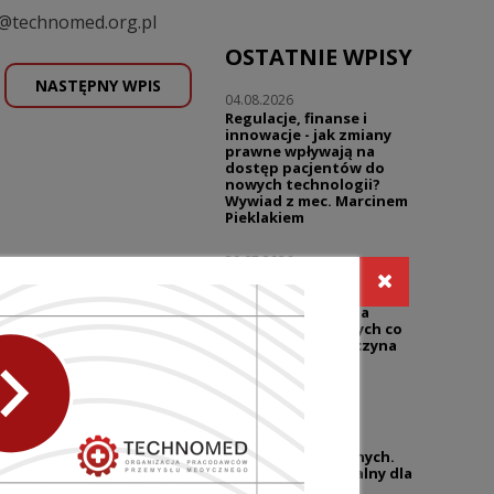
@technomed.org.pl
OSTATNIE WPISY
NASTĘPNY WPIS
04.08.2026
Regulacje, finanse i
innowacje - jak zmiany
prawne wpływają na
dostęp pacjentów do
nowych technologii?
Wywiad z mec. Marcinem
Pieklakiem
30.07.2026
Warsztaty | Dialog w
reklamie - prawo i
praktyka | Reklama
sklepów medycznych co
wolno, a gdzie zaczyna
się ryzyko?
27.07.2026
UZP przypomina o
niedozwolonych
klauzulach umownych.
Temat wciąż aktualny dla
branży wyrobów