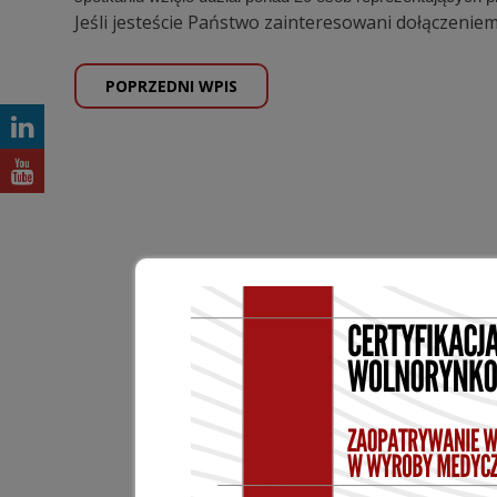
Jeśli jesteście Państwo zainteresowani dołączeni
POPRZEDNI WPIS