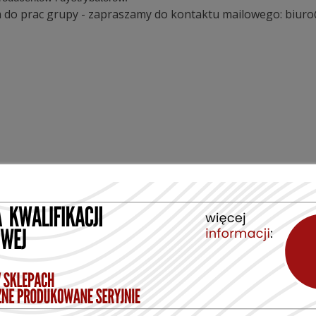
em do prac grupy - zapraszamy do kontaktu mailowego:
biuro