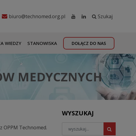
biuro@technomed.org.pl
Szukaj
A WIEDZY
STANOWISKA
DOŁĄCZ DO NAS
BÓW MEDYCZNYCH
WYSZUKAJ
ez OPPM Technomed.