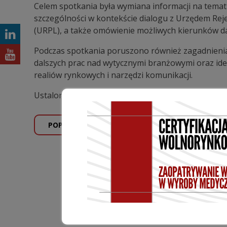
Celem spotkania była wymiana informacji na temat
szczególności w kontekście dialogu z Urzędem Re
(URPL), a także omówienie możliwych kierunków da
Podczas spotkania poruszono również zagadnienia
dalszych prac nad wytycznymi branżowymi oraz ide
realiów rynkowych i narzędzi komunikacji.
Ustalono kontynuację prac w ramach grupy oraz 
POPRZEDNI WPIS