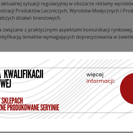
 aktualnej sytuacji regulacyjnej w obszarze reklamy wyrob
jestracji Produktów Leczniczych, Wyrobów Medycznych i Pro
lszych działań branżowych.
 związane z praktycznymi aspektami komunikacji rynkowej,
ntyfikacją tematów wymagających doprecyzowania w świetle 
organizację kolejnych spotkań poświęconych wybranym zag