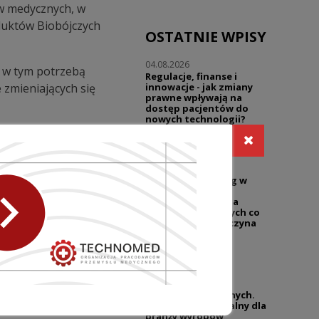
ów medycznych, w
duktów Biobójczych
OSTATNIE WPISY
04.08.2026
 w tym potrzebą
Regulacje, finanse i
zmieniających się
innowacje - jak zmiany
prawne wpływają na
dostęp pacjentów do
nowych technologii?
Wywiad z mec. Marcinem
adnieniom praktycznym.
Pieklakiem
30.07.2026
NASTĘPNY WPIS
Warsztaty | Dialog w
reklamie - prawo i
praktyka | Reklama
sklepów medycznych co
wolno, a gdzie zaczyna
się ryzyko?
27.07.2026
UZP przypomina o
niedozwolonych
klauzulach umownych.
Temat wciąż aktualny dla
branży wyrobów