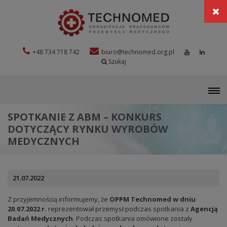
+48 734 718 742
biuro@technomed.org.pl
Szukaj
M
SPOTKANIE Z ABM – KONKURS
DOTYCZĄCY RYNKU WYROBÓW
MEDYCZNYCH
21.07.2022
Z przyjemnością informujemy, że
OPPM Technomed w dniu
20.07.2022 r.
reprezentował przemysł podczas spotkania z
Agencją
Badań Medycznych
. Podczas spotkania omówione zostały