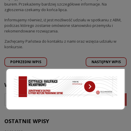
biurem. Przekażemy bardziej szczegółowe informacje. Na
zgłoszenia czekamy do końca lipca.
Informujemy również, iż jest możliwość udziału w spotkaniu z ABM,
podczas którego zostanie omówione stanowisko przemysłu i
rekomendowane rozwiązania.
Zachęcamy Państwa do kontaktu z nami oraz wzięcia udziału w
konkursie.
POPRZEDNI WPIS
NASTĘPNY WPIS
WYSZUKAJ
OSTATNIE WPISY