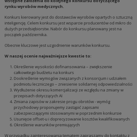
wstępne założenia do kolejnego konkursu dotyczącego
rynku wyrobów medycznych.
Konkurs kierowany jest do dostawców wyrobów opartych o sztuczną
inteligencję. Celem konkursu jest wsparcie producentów od mikro do
dużych przedsiębiorstw. Nabór do konkursu planowany jest na
początek października.
Obecnie kluczowe jest uzgodnienie warunków konkursu.
W naszej ocenie najważniejsze kwestie to:
Określenie wysokości dofinansowania – zwiększenie
całkowitego budżetu na konkurs
Dookreślenie wymogów związanych z konsorcjum i udziałem
podmiotu leczniczego – zniesienie solidarnej odpowiedzialności
Wydłużenie okresu komercjalizacji ze względu na zmiany w
przepisach dotyczących AI
Zmiana zapisów w zakresie progu obrotów - wymóg
przychodowy proponujemy zastąpić zapisami
zabezpieczającymi stosowanymi w poprzednim konkursie
Usunięcie offset-u i doprecyzowanie kosztów kwalifikowanych
Określenie warunków premiujących
W przypadku zainteresowania tematem zapraszamy do kontaktu z