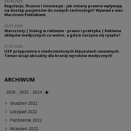
04.08.2026
Regulacje, finanse i innowacje - jak zmiany prawne wpływają
na dostęp pacjentów do nowych technologii? Wywiad z mec.
Marcinem Pieklakiem
30.07.2026
Warsztaty | Dialog w reklamie - prawo i praktyka | Reklama
sklepów medycznych co wolno, a gdzie zaczyna się ryzyko?
27.07.2026
UZP przypomina o niedozwolonych klauzulach umownych.
Temat wciąż aktualny dla branży wyrobów medycznych
ARCHIWUM
2026
2025
2024
Grudzień 2022
Listopad 2022
Październik 2022
Wrzesień 2022