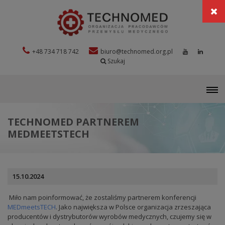
+48 734 718 742
biuro@technomed.org.pl
Szukaj
M
TECHNOMED PARTNEREM
MEDMEETSTECH
15.10.2024
Miło nam poinformować, że zostaliśmy partnerem konferencji
MEDmeetsTECH
. Jako największa w Polsce organizacja zrzeszająca
producentów i dystrybutorów wyrobów medycznych, czujemy się w