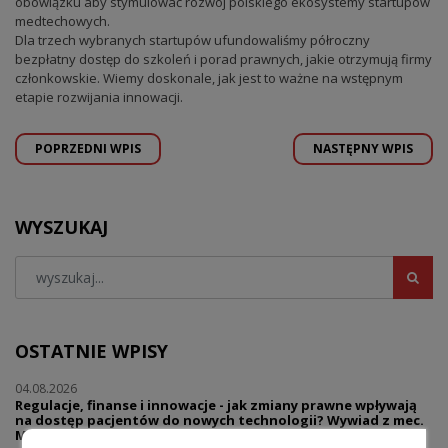
obowiązku aby stymulować rozwój polskiego ekosystemy startupów
medtechowych.
Dla trzech wybranych startupów ufundowaliśmy półroczny
bezpłatny dostęp do szkoleń i porad prawnych, jakie otrzymują firmy
członkowskie. Wiemy doskonale, jak jest to ważne na wstępnym
etapie rozwijania innowacji.
POPRZEDNI WPIS
NASTĘPNY WPIS
WYSZUKAJ
OSTATNIE WPISY
04.08.2026
Regulacje, finanse i innowacje - jak zmiany prawne wpływają
na dostęp pacjentów do nowych technologii? Wywiad z mec.
Marcinem Pieklakiem