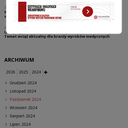
30.07.2026
Warsztaty | Dialog w reklamie - prawo i praktyka | Reklama
sklepów medycznych co wolno, a gdzie zaczyna się ryzyko?
27.07.2026
UZP przypomina o niedozwolonych klauzulach umownych.
Temat wciąż aktualny dla branży wyrobów medycznych
ARCHIWUM
2026
2025
2024
Grudzień 2024
Listopad 2024
Październik 2024
Wrzesień 2024
Sierpień 2024
Lipiec 2024