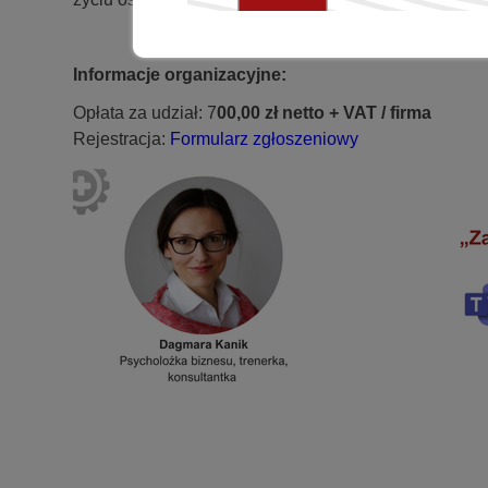
Informacje organizacyjne:
Opłata za udział: 7
00,00 zł netto + VAT / firma
Rejestracja:
Formularz zgłoszeniowy