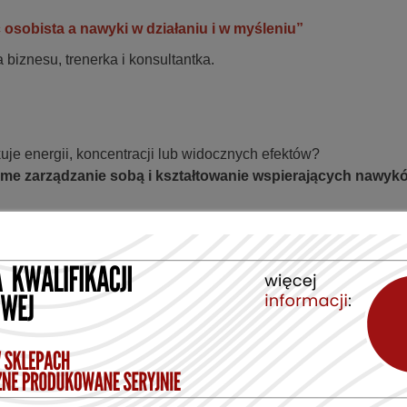
osobista a nawyki w działaniu i w myśleniu”
 biznesu, trenerka i konsultantka.
je energii, koncentracji lub widocznych efektów?
me zarządzanie sobą i kształtowanie wspierających nawyk
czają efektywność,
psze decyzje,
teczniej i spokojniej,
ia długofalowych celów.
 aby każdy uczestnik mógł od razu zastosować nowe strategie za