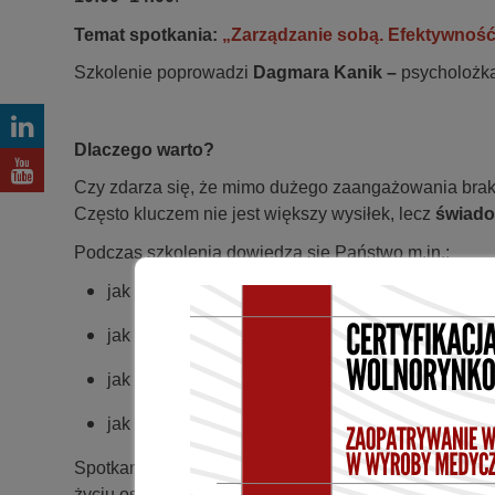
Temat spotkania:
„Zarządzanie sobą. Efektywność 
Szkolenie poprowadzi
Dagmara Kanik –
psycholożka
Dlaczego warto?
Czy zdarza się, że mimo dużego zaangażowania braku
Często kluczem nie jest większy wysiłek, lecz
świado
Podczas szkolenia dowiedzą się Państwo m.in.:
jak rozpoznawać i zmieniać nawyki, które ograni
jak budować rutyny wspierające koncentrację i le
jak lepiej zarządzać sobą w czasie, by działać sku
jak wykorzystać psychologię nawyków do osiągan
Spotkanie łączy
praktyczną wiedzę i ćwiczenia
, tak
życiu osobistym.