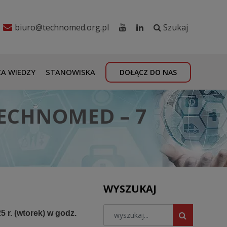
biuro@technomed.org.pl
Szukaj
A WIEDZY
STANOWISKA
DOŁĄCZ DO NAS
TECHNOMED – 7
WYSZUKAJ
5 r. (wtorek) w godz.