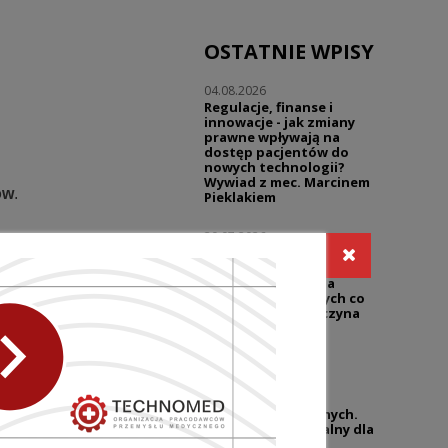
OSTATNIE WPISY
04.08.2026
Regulacje, finanse i
innowacje - jak zmiany
prawne wpływają na
dostęp pacjentów do
nowych technologii?
Wywiad z mec. Marcinem
ów
.
Pieklakiem
30.07.2026
Warsztaty | Dialog w
reklamie - prawo i
praktyka | Reklama
sklepów medycznych co
wolno, a gdzie zaczyna
się ryzyko?
27.07.2026
UZP przypomina o
niedozwolonych
klauzulach umownych.
równo w pracy, jak i w
Temat wciąż aktualny dla
branży wyrobów