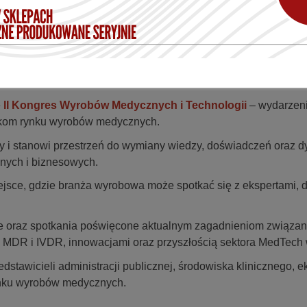
ę
II Kongres Wyrobów Medycznych i Technologii
– wydarzen
ikom rynku wyrobów medycznych.
y i stanowi przestrzeń do wymiany wiedzy, doświadczeń oraz dy
nych i biznesowych.
ejsce, gdzie branża wyrobowa może spotkać się z ekspertami, 
ie oraz spotkania poświęcone aktualnym zagadnieniom związa
 MDR i IVDR, innowacjami oraz przyszłością sektora MedTech 
stawicieli administracji publicznej, środowiska klinicznego, e
ynku wyrobów medycznych.