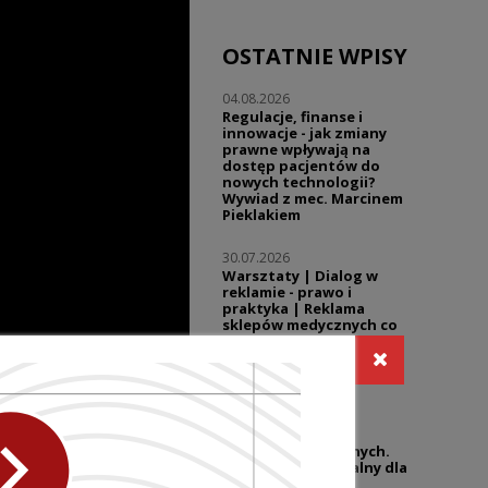
OSTATNIE WPISY
04.08.2026
Regulacje, finanse i
innowacje - jak zmiany
prawne wpływają na
dostęp pacjentów do
nowych technologii?
Wywiad z mec. Marcinem
Pieklakiem
30.07.2026
Warsztaty | Dialog w
reklamie - prawo i
praktyka | Reklama
sklepów medycznych co
wolno, a gdzie zaczyna
się ryzyko?
27.07.2026
UZP przypomina o
niedozwolonych
klauzulach umownych.
Temat wciąż aktualny dla
branży wyrobów