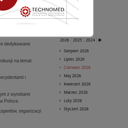
medycznych
ARCHIWUM
2026
2025
2024
ie dedykowane
Sierpień 2026
Lipiec 2026
skusji na temat
Czerwiec 2026
Maj 2026
decydentami i
Kwiecień 2026
Marzec 2026
nym z wyrobami
Luty 2026
w Polsce.
Styczeń 2026
kspertów, organizacji