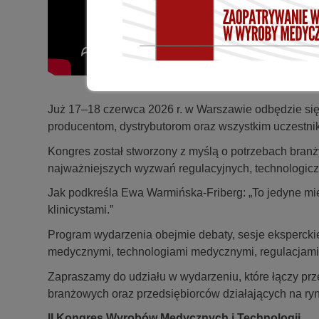
Już 17–18 czerwca 2026 r. w Warszawie odbędzie si
producentom, dystrybutorom oraz wszystkim uczestn
Kongres został stworzony z myślą o potrzebach branż
najważniejszych wyzwań regulacyjnych, technologicz
Jak podkreśla Ewa Warmińska-Friberg:
„To jedyne mi
klinicystami.”
Program wydarzenia obejmie debaty, sesje eksperck
medycznymi, technologiami medycznymi, regulacjami
Zapraszamy do udziału w wydarzeniu, które łączy przed
branżowych oraz przedsiębiorców działających na r
II Kongres Wyrobów Medycznych i Technologii