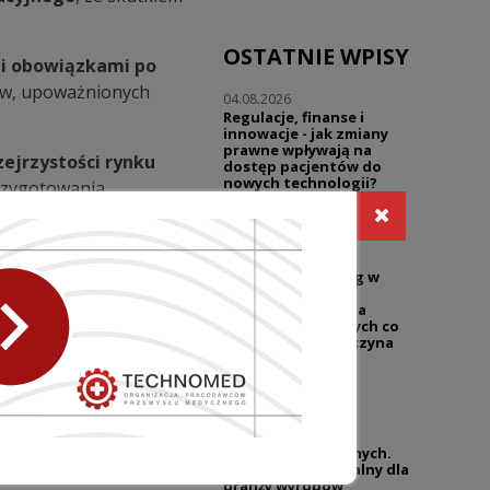
OSTATNIE WPISY
i obowiązkami po
ów, upoważnionych
04.08.2026
Regulacje, finanse i
innowacje - jak zmiany
prawne wpływają na
zejrzystości rynku
dostęp pacjentów do
nowych technologii?
przygotowania
Wywiad z mec. Marcinem
e, zakres
Pieklakiem
30.07.2026
Warsztaty | Dialog w
 działalności firm.
reklamie - prawo i
praktyka | Reklama
sklepów medycznych co
wolno, a gdzie zaczyna
się ryzyko?
NASTĘPNY WPIS
27.07.2026
UZP przypomina o
niedozwolonych
klauzulach umownych.
Temat wciąż aktualny dla
branży wyrobów