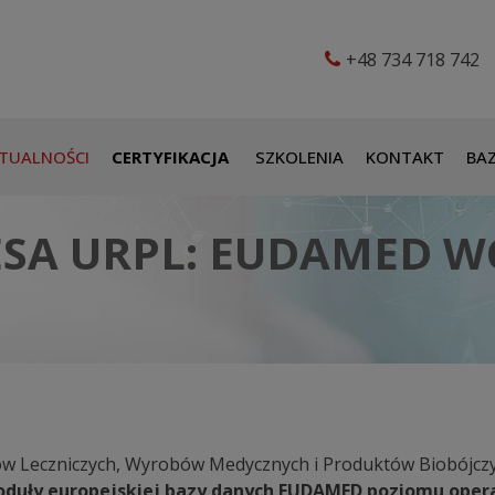
+48 734 718 742
TUALNOŚCI
CERTYFIKACJA
SZKOLENIA
KONTAKT
BAZ
SA URPL: EUDAMED W
tów Leczniczych, Wyrobów Medycznych i Produktów Biobójcz
moduły europejskiej bazy danych EUDAMED poziomu oper