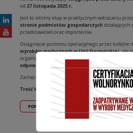
od
27 listopada 2025 r.
Jest to istotny etap w praktycznym wdrażaniu prz
stronie podmiotów gospodarczych
działających
przedstawicieli oraz importerów.
Osiągnięcie poziomu operacyjnego przez kolejne
wyrobów medycznych w Unii Europejskiej
, ale
organizacyjnego i compliance’owego. W tym kontek
odpowiedzialności oraz gotowość operacyjna
s
Zachęcamy do zapoznania się z treścią komunikatu 
Treść komunikatu dostępna jest pod adresem:
POPRZEDNI WPIS