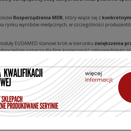
episów
Rozporządzenia MDR
, który wiąże się z
konkretnym
 na rynku wyrobów medycznych, w szczególności producent
 moduły EUDAMED stanowi krok w kierunku
zwiększenia pr
 jednocześnie oznacza dla firm konieczność odpowiedniego 
ście kluczowe jest zweryfikowanie, czy
procesy wewnętrzn
ą dostosowane do aktualnego statusu systemu EUDAMED.
Prezesa URPL oraz do analizy jego konsekwencji dla bieżącej
https://lnkd.in/dJRaMB5N