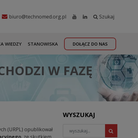
biuro@technomed.org.pl
Szukaj
A WIEDZY
STANOWISKA
DOŁĄCZ DO NAS
CHODZI W FAZĘ
WYSZUKAJ
ych (URPL) opublikował
acyjnego
, ze skutkiem