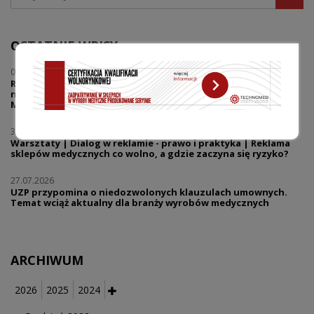
OSTATNIE WPISY
04.08.2026
Regulacje, finanse i innowacje - jak zmiany prawne wpływają
na dostęp pacjentów do nowych technologii? Wywiad z mec.
Marcinem Pieklakiem
30.07.2026
Warsztaty | Dialog w reklamie - prawo i praktyka | Reklama
sklepów medycznych co wolno, a gdzie zaczyna się ryzyko?
27.07.2026
UZP przypomina o niedozwolonych klauzulach umownych.
Temat wciąż aktualny dla branży wyrobów medycznych
ARCHIWUM
2026
2025
2024