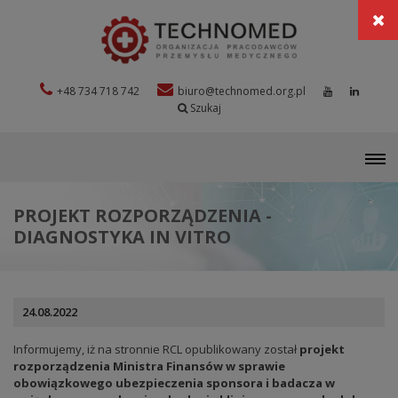
+48 734 718 742
biuro@technomed.org.pl
Szukaj
M
PROJEKT ROZPORZĄDZENIA -
DIAGNOSTYKA IN VITRO
24.08.2022
Informujemy, iż na stronnie RCL opublikowany został
projekt
rozporządzenia Ministra Finansów w sprawie
obowiązkowego ubezpieczenia sponsora i badacza w