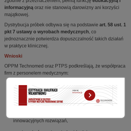
zgodnie z przeznaczeniem, pełnią funkcję
edukacyjną i
informacyjną
oraz nie stanowią darowizny ani korzyści
majątkowej.
Dystrybucja próbek odbywa się na podstawie
art. 58 ust. 1
pkt 7 ustawy o wyrobach medycznych
, co
jednoznacznie potwierdza dopuszczalność takich działań
w praktyce klinicznej.
Wnioski
OPPM Technomed oraz PTPS podkreślają, że współpraca
firm z personelem medycznym:
jest zgodna z przepisami prawa i zasadami etyki,
ma kluczowe znaczenie dla jakości opieki nad
pacjentami stomijnymi,
umożliwia właściwy dobór sprzętu oraz wdrażanie
innowacyjnych rozwiązań,