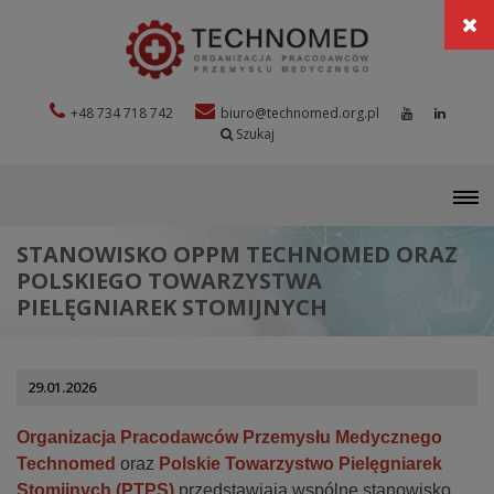
+48 734 718 742
biuro@technomed.org.pl
Szukaj
M
STANOWISKO OPPM TECHNOMED ORAZ
POLSKIEGO TOWARZYSTWA
PIELĘGNIAREK STOMIJNYCH
29.01.2026
Organizacja Pracodawców Przemysłu Medycznego
Technomed
oraz
Polskie Towarzystwo Pielęgniarek
Stomijnych (PTPS)
przedstawiają wspólne stanowisko