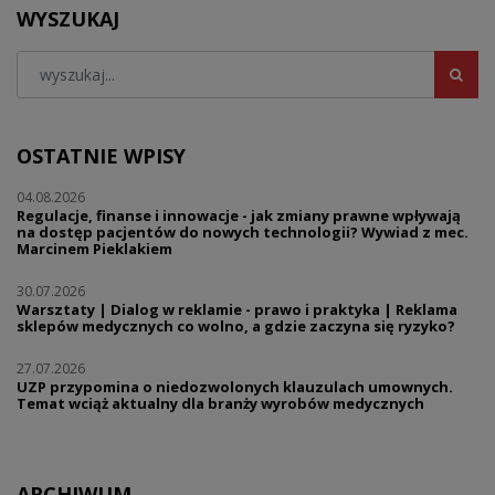
WYSZUKAJ
OSTATNIE WPISY
04.08.2026
Regulacje, finanse i innowacje - jak zmiany prawne wpływają
na dostęp pacjentów do nowych technologii? Wywiad z mec.
Marcinem Pieklakiem
30.07.2026
Warsztaty | Dialog w reklamie - prawo i praktyka | Reklama
sklepów medycznych co wolno, a gdzie zaczyna się ryzyko?
27.07.2026
UZP przypomina o niedozwolonych klauzulach umownych.
Temat wciąż aktualny dla branży wyrobów medycznych
ARCHIWUM