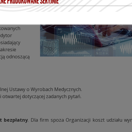
nim
ikowanych
udytor
siadający
zakresie
cją odnoszącą
ualnej Ustawy o Wyrobach Medycznych.
i otwartej dotyczącej zadanych pytań.
st bezpłatny
. Dla firm spoza Organizacji koszt udziału wy