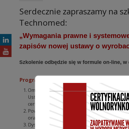
Serdecznie zapraszamy na s
Technomed:
„Wymagania prawne i systemowe
zapisów nowej ustawy o wyroba
Szkolenie odbędzie się w formule on-line, w 
Program Szkolenia:
Omówienie przepisów prawnych wynikających 
Ustawy o Wyrobach Medycznych z perspektywy
certyfikującej i notyfikowanej.
Powiązanie przepisów prawnych z wymagania
oraz ISO 13485:2016.
Dyskusja.