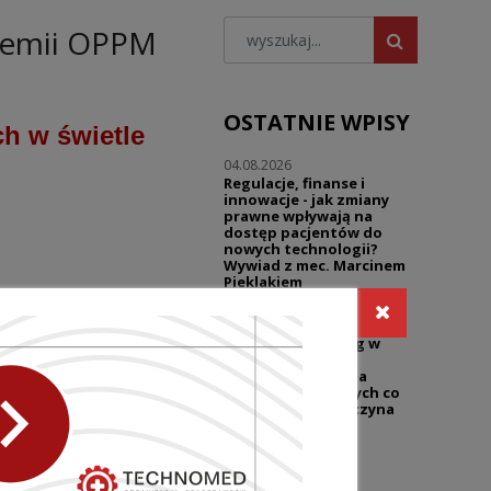
demii OPPM
OSTATNIE WPISY
h w świetle
04.08.2026
Regulacje, finanse i
innowacje - jak zmiany
prawne wpływają na
dostęp pacjentów do
nowych technologii?
Wywiad z mec. Marcinem
Pieklakiem
30.07.2026
Warsztaty | Dialog w
reklamie - prawo i
praktyka | Reklama
sklepów medycznych co
wolno, a gdzie zaczyna
się ryzyko?
27.07.2026
UZP przypomina o