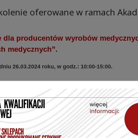
zkolenie oferowane w ramach Aka
 dla producentów wyrobów medycznyc
ch medycznych”.
dniu 26.03.2024 roku, w godz.: 10:00-15:00.
z nowej
 jednostki
mi MDR i IVDR