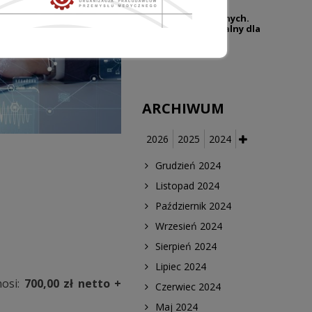
niedozwolonych
klauzulach umownych.
Temat wciąż aktualny dla
branży wyrobów
medycznych
ARCHIWUM
2026
2025
2024
Grudzień 2024
Listopad 2024
Październik 2024
Wrzesień 2024
Sierpień 2024
Lipiec 2024
nosi:
700,00 zł netto +
Czerwiec 2024
Maj 2024