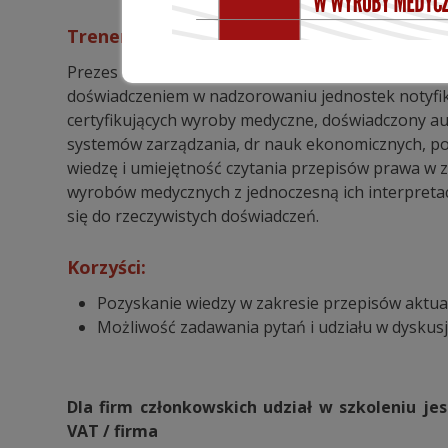
Trener Prowadzący:
Prezes Zarządu CeCert Sp. z o.o., osoba z wielolet
doświadczeniem w nadzorowaniu jednostek notyf
certyfikujących wyroby medyczne, doświadczony a
systemów zarządzania, dr nauk ekonomicznych, po
wiedzę i umiejętność czytania przepisów prawa w 
wyrobów medycznych z jednoczesną ich interpreta
się do rzeczywistych doświadczeń.
Korzyści:
Pozyskanie wiedzy w zakresie przepisów akt
Możliwość zadawania pytań i udziału w dyskusj
Dla firm członkowskich udział w szkoleniu je
VAT / firma