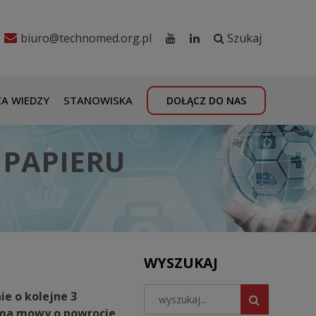
biuro@technomed.org.pl
Szukaj
A WIEDZY
STANOWISKA
DOŁĄCZ DO NAS
 PAPIERU
WYSZUKAJ
ie o kolejne 3
 ma mowy o powrocie