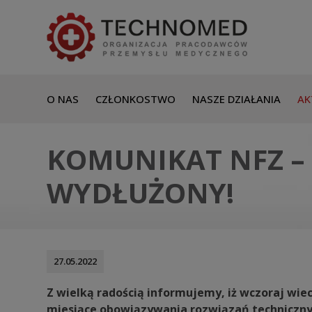
O NAS
CZŁONKOSTWO
NASZE DZIAŁANIA
AK
KOMUNIKAT NFZ –
WYDŁUŻONY!
27.05.2022
Z wielką radością informujemy, iż wczoraj wie
miesiące obowiązywania rozwiązań technicznyc