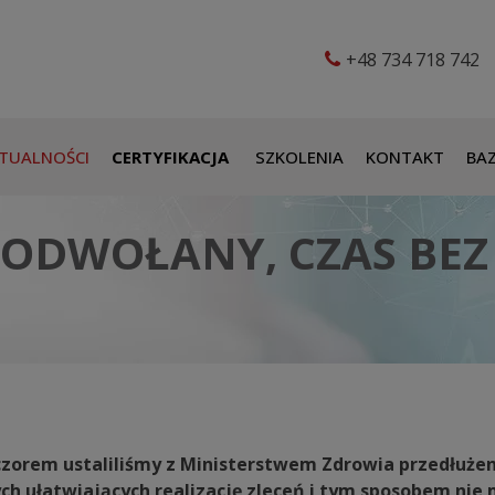
+48 734 718 742
TUALNOŚCI
CERTYFIKACJA
SZKOLENIA
KONTAKT
BAZ
 ODWOŁANY, CZAS BEZ
czorem ustaliliśmy z Ministerstwem Zdrowia przedłużen
h ułatwiających realizację zleceń i tym sposobem nie