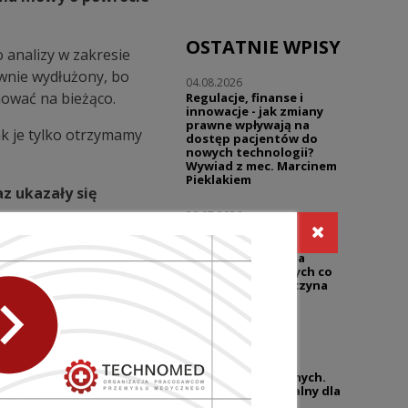
OSTATNIE WPISY
 analizy w zakresie
wnie wydłużony, bo
04.08.2026
mować na bieżąco.
Regulacje, finanse i
innowacje - jak zmiany
prawne wpływają na
ak je tylko otrzymamy
dostęp pacjentów do
nowych technologii?
Wywiad z mec. Marcinem
Pieklakiem
z ukazały się
30.07.2026
Warsztaty | Dialog w
reklamie - prawo i
praktyka | Reklama
NASTĘPNY WPIS
sklepów medycznych co
wolno, a gdzie zaczyna
się ryzyko?
27.07.2026
UZP przypomina o
niedozwolonych
klauzulach umownych.
Temat wciąż aktualny dla
branży wyrobów