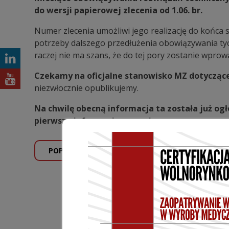
do wersji papierowej zlecenia od 1.06. br.
Numer zlecenia umożliwi jego realizację do końca 
potrzeby dalszego przedłużenia obowiązywania ty
raczej nie ma szans, że do tej pory zostanie wpro
Czekamy na oficjalne stanowisko MZ dotyczące 
niezwłocznie opublikujemy.
Na chwilę obecną informacja ta została już og
pierwsze informacje w prasie
.
POPRZEDNI WPIS