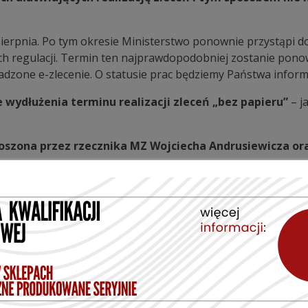
sierpnia. Po tym okresie Ministerstwo ponownie przystąpi do
ch regulacji. Termin ten najprawdopodobniej zostanie pono
wadzone e-zlecenie. O statusie prac będziemy Państwa infor
wydłużenia terminu realizacji zleceń „bez papieru”
– j
łoszona przez rzecznika MZ Wojciecha Andrusiewicza ora