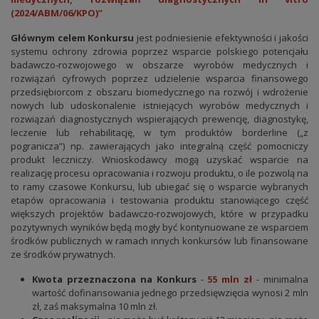
(2024/ABM/06/KPO)”
Głównym celem Konkursu
jest podniesienie efektywności i jakości
systemu ochrony zdrowia poprzez wsparcie polskiego potencjału
badawczo-rozwojowego w obszarze wyrobów medycznych i
rozwiązań cyfrowych poprzez udzielenie wsparcia finansowego
przedsiębiorcom z obszaru biomedycznego na rozwój i wdrożenie
nowych lub udoskonalenie istniejących wyrobów medycznych i
rozwiązań diagnostycznych wspierających prewencję, diagnostykę,
leczenie lub rehabilitację, w tym produktów borderline („z
pogranicza”) np. zawierających jako integralną część pomocniczy
produkt leczniczy. Wnioskodawcy mogą uzyskać wsparcie na
realizację procesu opracowania i rozwoju produktu, o ile pozwolą na
to ramy czasowe Konkursu, lub ubiegać się o wsparcie wybranych
etapów opracowania i testowania produktu stanowiącego część
większych projektów badawczo-rozwojowych, które w przypadku
pozytywnych wyników będą mogły być kontynuowane ze wsparciem
środków publicznych w ramach innych konkursów lub finansowane
ze środków prywatnych.
Kwota przeznaczona na Konkurs
-
55 mln zł
- minimalna
wartość dofinansowania jednego przedsięwzięcia wynosi 2 mln
zł, zaś maksymalna 10 mln zł.