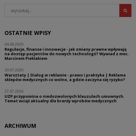
OSTATNIE WPISY
04.08.2026
Regulacje, finanse i innowacje - jak zmiany prawne wpływają
na dostęp pacjentów do nowych technologii? Wywiad z mec.
Marcinem Pieklakiem
30.07.2026
Warsztaty | Dialog w reklamie - prawo i praktyka | Reklama
sklepów medycznych co wolno, a gdzie zaczyna się ryzyko?
27.07.2026
UZP przypomina o niedozwolonych klauzulach umownych.
Temat wciąż aktualny dla branży wyrobów medycznych
ARCHIWUM