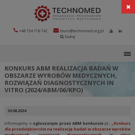
+48 734 718 742
biuro@technomed.org.pl
Szukaj
M
KONKURS ABM REALIZACJA BADAŃ W
OBSZARZE WYROBÓW MEDYCZNYCH,
ROZWIĄZAŃ DIAGNOSTYCZNYCH IN
VITRO (2024/ABM/06/KPO)
30.08.2024
Informujemy o
ogłoszonym przez ABM konkursie
pt.:
„Konkurs
dla przedsiębiorców na realizację badań w obszarze wyrobów
medycznych, rozwiązań diagnostycznych in vitro