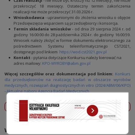
Czas realizacji
- nie może być krótszy niż 12 miesięcy, nie może
przekroczyć 18 miesięcy. Ostateczny termin zakończenia
realizacji nie może przekroczyć 31.03.2026 r.
Wnioskodawca
- uprawnionymi do złożenia wniosku o objęcie
Przedsięwzięcia wsparciem są przedsiębiorcy i konsorcja.
Termin składania wniosków
- od dnia 29 sierpnia 2024 r. od
godziny 16:00:00 do 28 października 2024 r. do godziny 16:00:59.
Wniosek należy złożyć w formie dokumentu elektronicznego za
pośrednictwem Systemu teleinformatycznego CST2021,
dostępnego pod linkiem
https://wod.cst2021.gov.pl
Kontakt
- pytania dotyczące Konkursu należy kierować na
adres mailowy:
KPO-WYROBY@abm.gov.pl
Więcej szczegółów oraz dokumentacja pod linkiem:
Konkurs
dla przedsiębiorców na realizację badań w obszarze wyrobów
medycznych, rozwiązań diagnostycznych in vitro (2024/ABM/06/KPO)
- Aktualne nabory Agencja Badań Medycznych
POPRZEDNI WPIS
NASTĘPNY WPIS
WYSZUKAJ