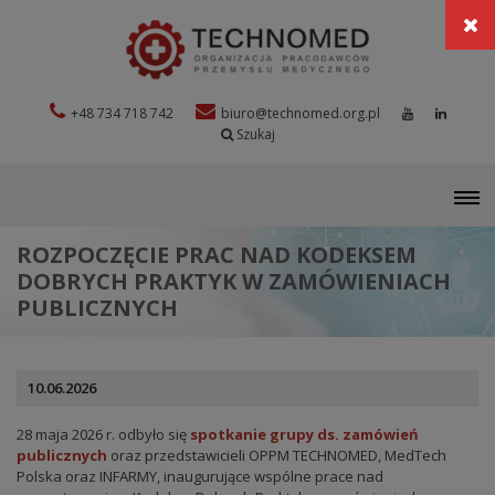
+48 734 718 742
biuro@technomed.org.pl
Szukaj
M
ROZPOCZĘCIE PRAC NAD KODEKSEM
DOBRYCH PRAKTYK W ZAMÓWIENIACH
PUBLICZNYCH
10.06.2026
28 maja 2026 r. odbyło się
spotkanie grupy ds. zamówień
publiczny
ch
oraz przedstawicieli OPPM TECHNOMED, MedTech
Polska oraz INFARMY, inaugurujące wspólne prace nad