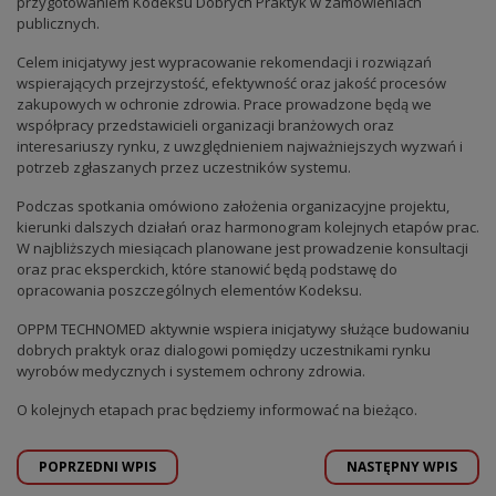
przygotowaniem Kodeksu Dobrych Praktyk w zamówieniach
publicznych.
Celem inicjatywy jest wypracowanie rekomendacji i rozwiązań
wspierających przejrzystość, efektywność oraz jakość procesów
zakupowych w ochronie zdrowia. Prace prowadzone będą we
współpracy przedstawicieli organizacji branżowych oraz
interesariuszy rynku, z uwzględnieniem najważniejszych wyzwań i
potrzeb zgłaszanych przez uczestników systemu.
Podczas spotkania omówiono założenia organizacyjne projektu,
kierunki dalszych działań oraz harmonogram kolejnych etapów prac.
W najbliższych miesiącach planowane jest prowadzenie konsultacji
oraz prac eksperckich, które stanowić będą podstawę do
opracowania poszczególnych elementów Kodeksu.
OPPM TECHNOMED aktywnie wspiera inicjatywy służące budowaniu
dobrych praktyk oraz dialogowi pomiędzy uczestnikami rynku
wyrobów medycznych i systemem ochrony zdrowia.
O kolejnych etapach prac będziemy informować na bieżąco.
POPRZEDNI WPIS
NASTĘPNY WPIS