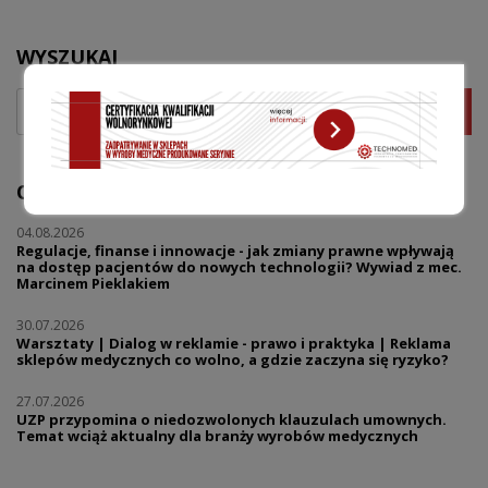
WYSZUKAJ
OSTATNIE WPISY
04.08.2026
Regulacje, finanse i innowacje - jak zmiany prawne wpływają
na dostęp pacjentów do nowych technologii? Wywiad z mec.
Marcinem Pieklakiem
30.07.2026
Warsztaty | Dialog w reklamie - prawo i praktyka | Reklama
sklepów medycznych co wolno, a gdzie zaczyna się ryzyko?
27.07.2026
UZP przypomina o niedozwolonych klauzulach umownych.
Temat wciąż aktualny dla branży wyrobów medycznych