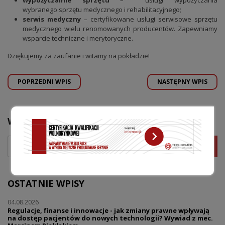
wypożyczalnie sprzętu
– usługi wypożyczania
wybranego sprzętu medycznego i rehabilitacyjnego;
serwis medyczny
– certyfikowane usługi serwisowe sprzętu
medycznego wielu renomowanych producentów. Zapewniamy
wsparcie techniczne i merytoryczne.
Dziękujemy za zaufanie i witamy na pokładzie!
POPRZEDNI WPIS
NASTĘPNY WPIS
WYSZUKAJ
OSTATNIE WPISY
04.08.2026
Regulacje, finanse i innowacje - jak zmiany prawne wpływają
na dostęp pacjentów do nowych technologii? Wywiad z mec.