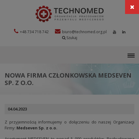
+48 734 718 742
biuro@technomed.org.pl
Szukaj
M
NOWA FIRMA CZŁONKOWSKA MEDSEVEN
SP. Z O.O.
04.04.2023
Z przyjemnością informujemy o dołączeniu do naszej Organizacji
Firmy:
Medseven Sp. z o.o.
Asortyment MEDSEVEN to ponad 5 000 produktów. Rozbudowana