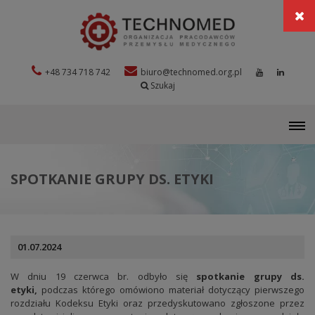
+48 734 718 742
biuro@technomed.org.pl
Szukaj
M
SPOTKANIE GRUPY DS. ETYKI
01.07.2024
W dniu 19 czerwca br. odbyło się
spotkanie grupy ds.
etyki,
podczas którego omówiono materiał dotyczący pierwszego
rozdziału Kodeksu Etyki oraz przedyskutowano zgłoszone przez