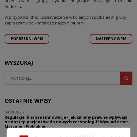
przedstawicieli grupy pytania dotyczące drugiego rozdziału
Kodeksu.
W przypadku chęci uczestniczenia w kolejnych spotkaniach grupy,
zapraszamy do kontaktu z naszym biurem.
POPRZEDNI WPIS
NASTĘPNY WPIS
WYSZUKAJ
OSTATNIE WPISY
04.08.2026
Regulacje, finanse i innowacje - jak zmiany prawne wpływają
na dostęp pacjentów do nowych technologii? Wywiad z mec.
Marcinem Pieklakiem