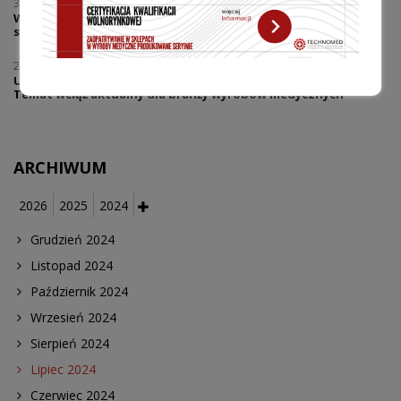
30.07.2026
Warsztaty | Dialog w reklamie - prawo i praktyka | Reklama
sklepów medycznych co wolno, a gdzie zaczyna się ryzyko?
27.07.2026
UZP przypomina o niedozwolonych klauzulach umownych.
Temat wciąż aktualny dla branży wyrobów medycznych
ARCHIWUM
2026
2025
2024
Grudzień 2024
Listopad 2024
Październik 2024
Wrzesień 2024
Sierpień 2024
Lipiec 2024
Czerwiec 2024