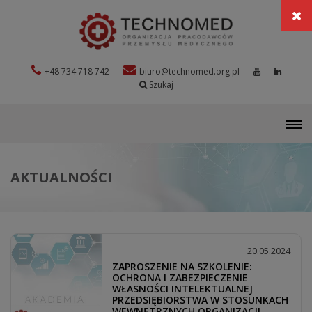
+48 734 718 742
biuro@technomed.org.pl
Szukaj
M
AKTUALNOŚCI
20.05.2024
ZAPROSZENIE NA SZKOLENIE:
OCHRONA I ZABEZPIECZENIE
WŁASNOŚCI INTELEKTUALNEJ
PRZEDSIĘBIORSTWA W STOSUNKACH
WEWNĘTRZNYCH ORGANIZACJI