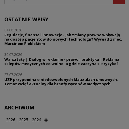
OSTATNIE WPISY
04.08.2026
Regulacje, finanse i innowacje - jak zmiany prawne wpływają
na dostęp pacjentów do nowych technologii? Wywiad z mec.
Marcinem Pieklakiem
30.07.2026
Warsztaty | Dialog w reklamie - prawo i praktyka | Reklama
sklepów medycznych co wolno, a gdzie zaczyna się ryzyko?
27.07.2026
UZP przypomina o niedozwolonych klauzulach umownych.
Temat wciąż aktualny dla branży wyrobów medycznych
ARCHIWUM
2026
2025
2024