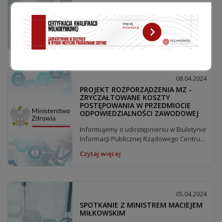
W dniu 08.04.2024 r. odbyło się spotkanie
z przedstawicielami Medycznego Klastra
Lubelskiego ....
Czytaj więcej
08.04.2024
PROJEKT ROZPORZĄDZENIA MZ -
ZRYCZAŁTOWANE KOSZTY
POSTĘPOWANIA W PRZEDMIOCIE
ODPOWIEDZIALNOŚCI ZAWODOWEJ
Informujemy o udostępnieniu w Biuletynie
Informacji Publicznej Rządowego Centrum
Legislacji...
Czytaj więcej
05.04.2024
SPOTKANIE Z MINISTREM MACIEJEM
MIŁKOWSKIM