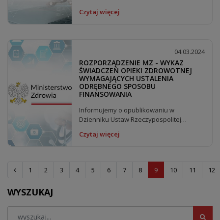
Czytaj więcej
04.03.2024
ROZPORZĄDZENIE MZ - WYKAZ
ŚWIADCZEŃ OPIEKI ZDROWOTNEJ
WYMAGAJĄCYCH USTALENIA
ODRĘBNEGO SPOSOBU
FINANSOWANIA
Informujemy o opublikowaniu w
Dzienniku Ustaw Rzeczypospolitej
Polskiej rozporządzenia Ministra...
Czytaj więcej
1
2
3
4
5
6
7
8
9
10
11
12
WYSZUKAJ